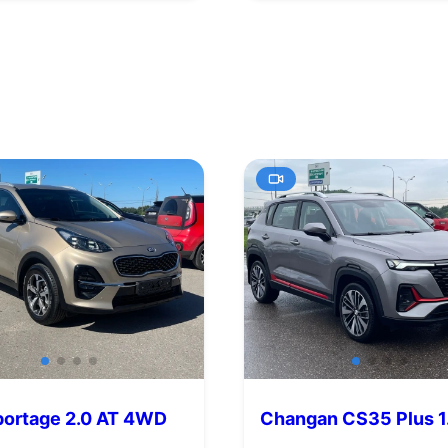
portage 2.0 AT 4WD
Changan CS35 Plus 1
.с.)
AMT (150 л.с.)