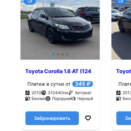
Toyota Corolla 1.6 AT (124
Toyot
л.с.)
л.с.)
345 ₽
Платеж в сутки от
Плат
2010
310440
км
Автомат
201
Бензин
Передний
Черный
Бен
Забронировать
За