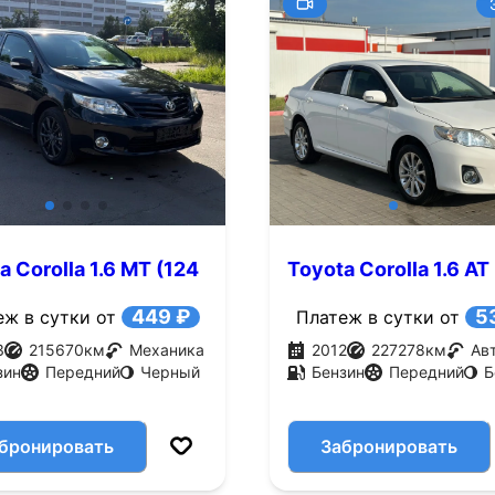
a Corolla 1.6 MT (124
Toyota Corolla 1.6 AT
л.с.)
449 ₽
5
еж в сутки от
Платеж в сутки от
3
215670
км
Механика
2012
227278
км
Ав
зин
Передний
Черный
Бензин
Передний
Б
бронировать
Забронировать