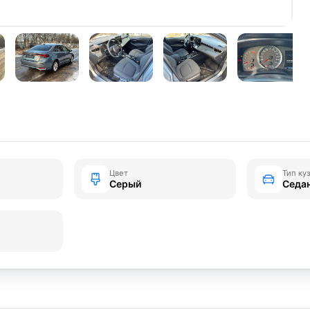
Цвет
Тип ку
Серый
Седа