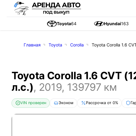
Toyota
64
Hyundai
163
Главная
Toyota
Corolla
Toyota Corolla 1.6 CVT
Toyota Corolla 1.6 CVT (1
л.с.)
,
2019
,
139797
км
VIN проверен
Эконом
Рассрочка от 0%
Га