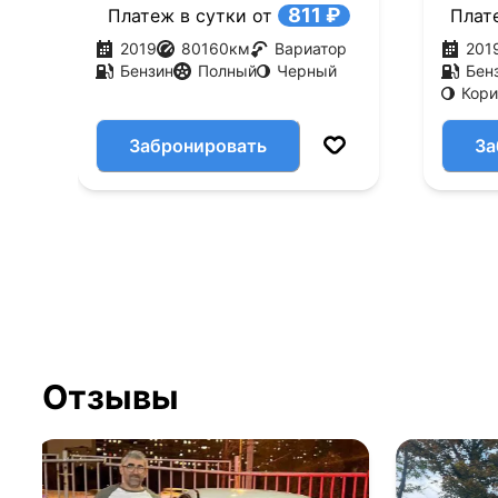
811 ₽
Платеж в сутки от
Плат
2019
80160
км
Вариатор
201
Бензин
Полный
Черный
Бен
Кор
Забронировать
За
Отзывы