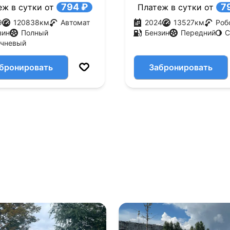
794 ₽
7
еж в сутки от
Платеж в сутки от
9
120838
км
Автомат
2024
13527
км
Роб
зин
Полный
Бензин
Передний
С
ичневый
бронировать
Забронировать