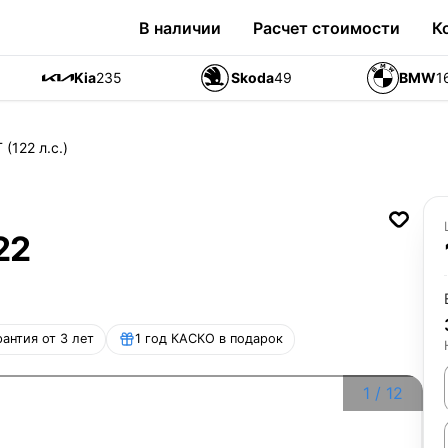
В наличии
Расчет стоимости
К
Kia
235
Skoda
49
BMW
1
 (122 л.с.)
22
рантия от 3 лет
1 год КАСКО в подарок
1
/
12