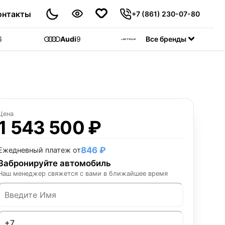
онтакты
+7 (861) 230-07-80
6
Audi
9
Jetour
Все бренды
55
C
Цена
1 543 500 ₽
846 ₽
Ежедневный платеж от
Забронируйте автомобиль
Наш менеджер свяжется с вами в ближайшее время