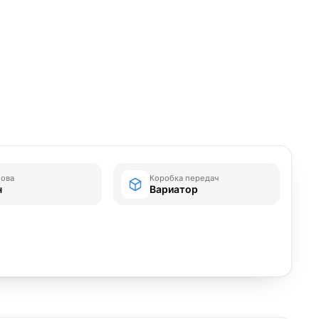
зова
Коробка передач
н
Вариатор