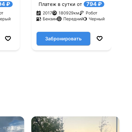
94 ₽
794 ₽
Платеж в сутки от
от
2017
180929
км
Робот
ерый
Бензин
Передний
Черный
Забронировать