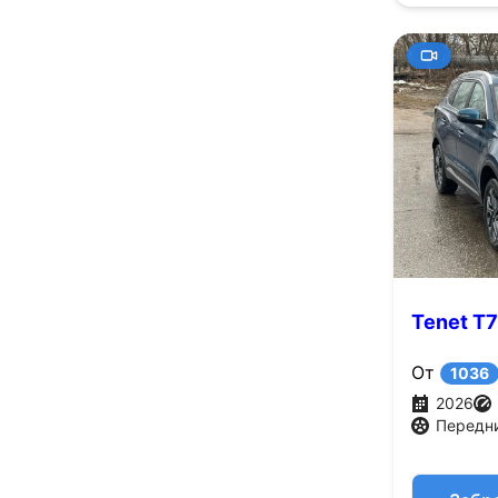
Tenet T7
От
1036
2026
Передн