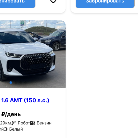
онировать
Забронировать
 1.6 AMT (150 л.с.)
₽/день
29
км
Робот
Бензин
ий
Белый