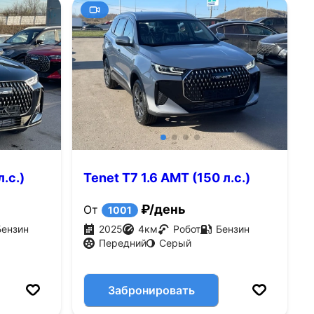
.с.)
Tenet T7 1.6 AMT (150 л.с.)
₽/день
От
1001
Бензин
2025
4
км
Робот
Бензин
Передний
Серый
Забронировать