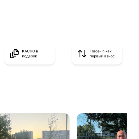
КАСКО в
Trade-In как
подарок
первый взнос