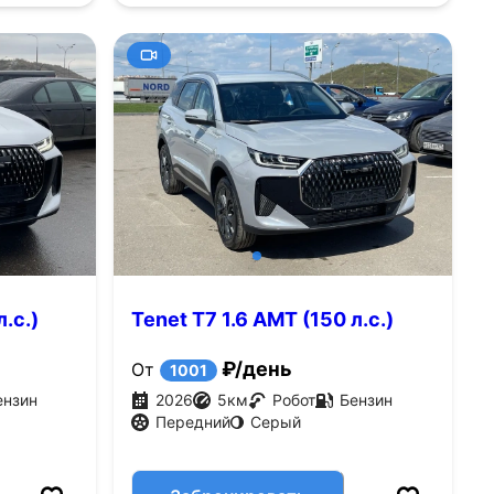
.с.)
Tenet T7 1.6 AMT (150 л.с.)
₽/день
От
1001
ензин
2026
5
км
Робот
Бензин
Передний
Серый