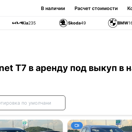
В наличии
Расчет стоимости
К
Kia
235
Skoda
49
BMW
1
net T7 в аренду под выкуп в 