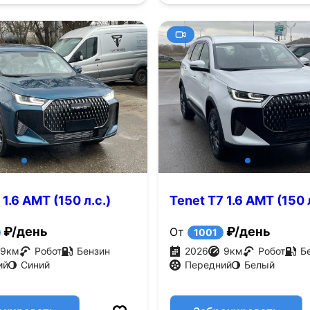
 1.6 AMT (150 л.с.)
Tenet T7 1.6 AMT (150 л
₽/день
₽/день
От
1001
9
км
Робот
Бензин
2026
9
км
Робот
Б
ий
Синий
Передний
Белый