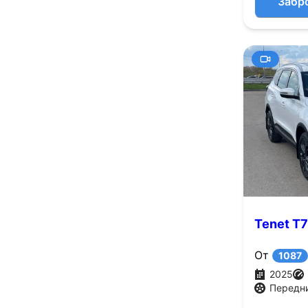
Забр
Tenet T7
От
1087
2025
Передн