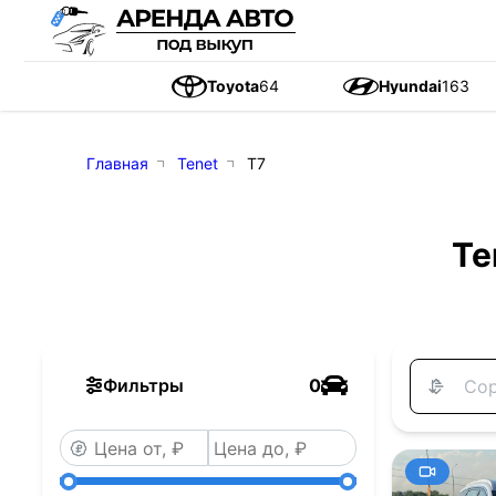
Toyota
64
Hyundai
163
Главная
Tenet
T7
Te
Фильтры
0