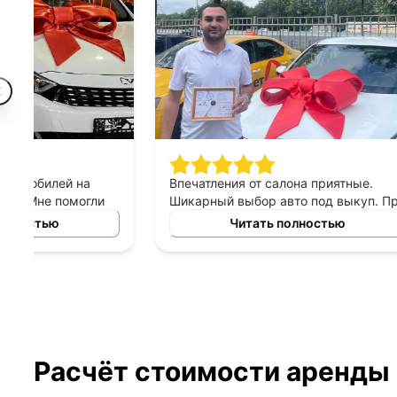
Впечатления от салона приятные.
Спасибо 
Шикарный выбор авто под выкуп. Про
подход к 
персонал могу сказать только
выборе ав
Читать полностью
хорошее, приятны в общении,
выкуп, п
терпеливые, помогают сделать
который б
правильный выбор. Спасибо
автомоби
менеджеру Владимиру за помощь в
выборе авто!
Расчёт стоимости аренды