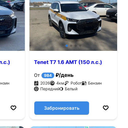
.с.)
Tenet T7 1.6 AMT (150 л.с.)
₽/день
От
984
ензин
2026
4
км
Робот
Бензин
Передний
Белый
Забронировать