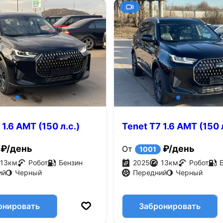
 1.6 AMT (150 л.с.)
Tenet T7 1.6 AMT (150 л
₽/день
₽/день
От
1001
13
км
Робот
Бензин
2025
13
км
Робот
ий
Черный
Передний
Черный
онировать
Забронировать