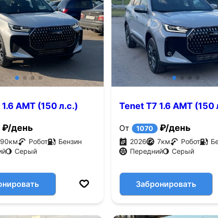
 1.6 AMT (150 л.с.)
Tenet T7 1.6 AMT (150 л
₽/день
₽/день
От
1070
90
км
Робот
Бензин
2026
7
км
Робот
Б
ий
Серый
Передний
Серый
онировать
Забронировать