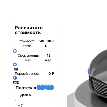
Рассчитать
стоимость
Стоимость
500,000
авто:
₽
Срок аренды,
12
мес.:
мес.
36
48
60
84
24
72
12
Первый взнос:
0 ₽
40%
60%
80%
20%
0%
1,400
Платеж в
₽
день