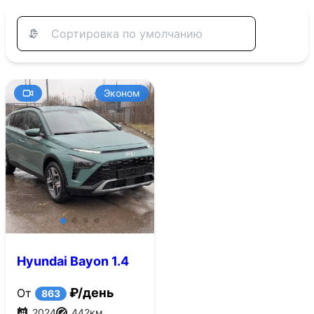
Эконом
Hyundai Bayon 1.4
AT (100 л.с.)
₽/день
От
863
2024
442
км