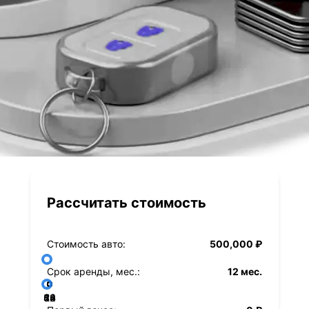
Рассчитать стоимость
Стоимость авто:
500,000 ₽
Срок аренды, мес.:
12 мес.
36
48
60
84
24
72
12