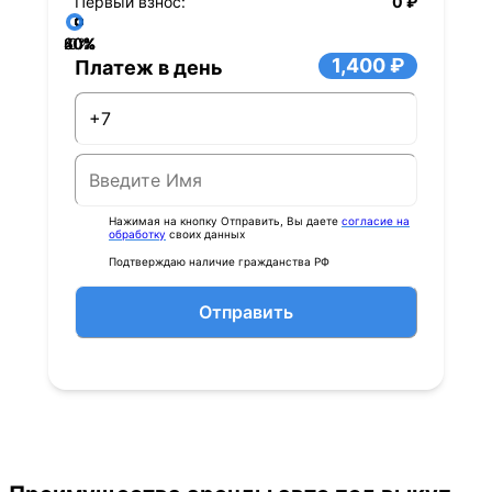
Первый взнос:
0 ₽
40%
60%
80%
20%
0%
1,400 ₽
Платеж в день
Нажимая на кнопку Отправить, Вы даете
согласие на
обработку
своих данных
Подтверждаю наличие гражданства РФ
Отправить