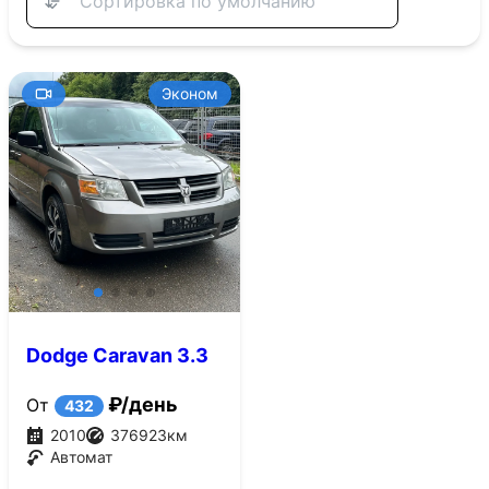
Эконом
Dodge Caravan 3.3
AT (173 л.с.)
₽/день
От
432
2010
376923
км
Автомат