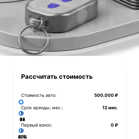
Рассчитать стоимость
Стоимость авто:
500,000 ₽
Срок аренды, мес.:
12 мес.
36
48
60
84
24
72
12
Первый взнос:
0 ₽
40%
60%
80%
20%
0%