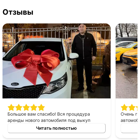
Отзывы
Большое вам спасибо! Вся процедура
Очень г
аренды нового автомобиля под выкуп
автомоби
заняла очень мало времени. Менеджер
Дело сво
Читать полностью
помог с документами на всех стадиях
оформления. Стоимость аренды автомобиля