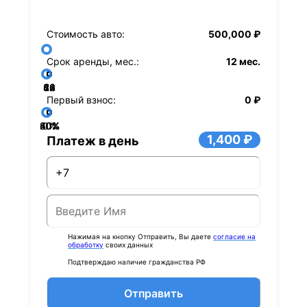
Стоимость авто:
500,000 ₽
Срок аренды, мес.:
12 мес.
36
48
60
84
24
72
12
Первый взнос:
0 ₽
40%
60%
80%
20%
0%
1,400 ₽
Платеж в день
Нажимая на кнопку Отправить, Вы даете
согласие на
обработку
своих данных
Подтверждаю наличие гражданства РФ
Отправить