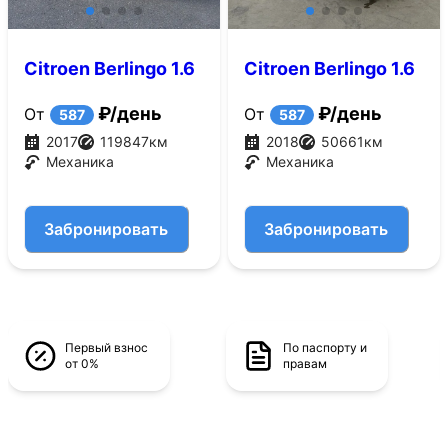
Citroen Berlingo 1.6
Citroen Berlingo 1.6
VTi MT (120 л.с.)
MT (120 л.с.)
₽/день
₽/день
От
От
587
587
2017
119847
км
2018
50661
км
Механика
Механика
Забронировать
Забронировать
Первый взнос
По паспорту и
от 0%
правам