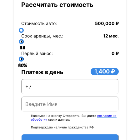
Рассчитать стоимость
Стоимость авто:
500,000 ₽
Срок аренды, мес.:
12 мес.
36
48
60
84
24
72
12
Первый взнос:
0 ₽
40%
60%
80%
20%
0%
1,400 ₽
Платеж в день
Нажимая на кнопку Отправить, Вы даете
согласие на
обработку
своих данных
Подтверждаю наличие гражданства РФ