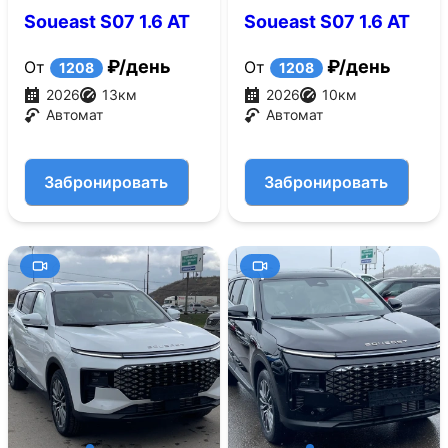
Soueast S07 1.6 AT
Soueast S07 1.6 AT
4WD (186 л.с.)
4WD (186 л.с.)
₽/день
₽/день
От
От
1208
1208
2026
13
км
2026
10
км
Автомат
Автомат
Забронировать
Забронировать