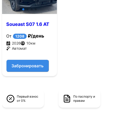
Soueast S07 1.6 AT
4WD (186 л.с.)
₽/день
От
1208
2026
10
км
Автомат
Забронировать
Первый взнос
По паспорту и
от 0%
правам