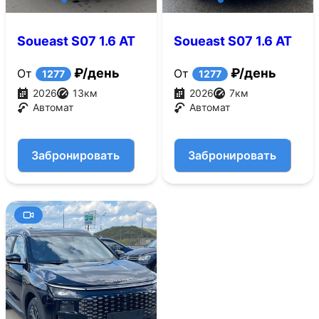
Soueast S07 1.6 AT
Soueast S07 1.6 AT
4WD (186 л.с.)
4WD (186 л.с.)
₽/день
₽/день
От
От
1277
1277
2026
13
км
2026
7
км
Автомат
Автомат
Забронировать
Забронировать