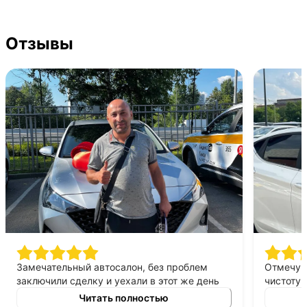
Отзывы
Замечательный автосалон, без проблем
Отмечу в
заключили сделку и уехали в этот же день
чистоту 
на новой машине. Рекомендую!
выкуп. В
Читать полностью