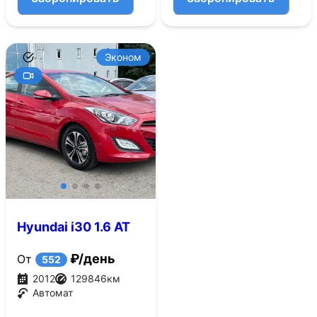
Эконом
Hyundai i30 1.6 AT
(130 л.с.)
₽/день
От
552
2012
129846
км
Автомат