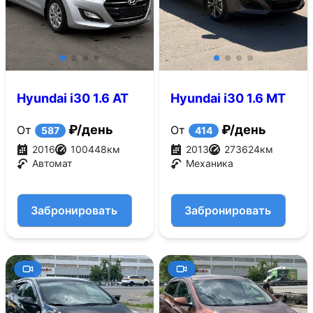
Hyundai i30 1.6 AT
Hyundai i30 1.6 MT
(130 л.с.)
(130 л.с.)
₽/день
₽/день
От
От
587
414
2016
100448
км
2013
273624
км
Автомат
Механика
Забронировать
Забронировать