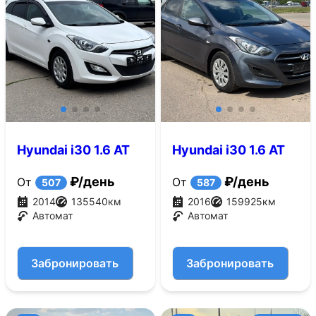
Hyundai i30 1.6 AT
Hyundai i30 1.6 AT
(130 л.с.)
(130 л.с.)
₽/день
₽/день
От
От
507
587
2014
135540
км
2016
159925
км
Автомат
Автомат
Забронировать
Забронировать