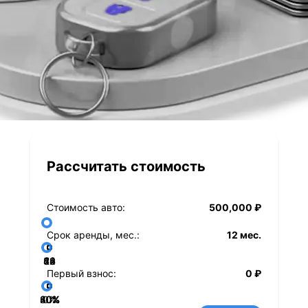
Рассчитать стоимость
Стоимость авто:
500,000 ₽
Срок аренды, мес.:
12 мес.
36
48
60
84
24
72
12
Первый взнос:
0 ₽
40%
60%
80%
20%
0%