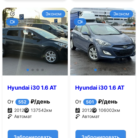
Эконом
Эконом
Hyundai i30 1.6 AT
Hyundai i30 1.6 AT
(130 л.с.)
(130 л.с.)
₽/день
₽/день
От
От
552
501
2012
137542
км
2012
106002
км
Автомат
Автомат
Забронировать
Забронировать