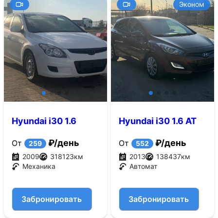
Эконом
Hyundai i30 1.6
Hyundai i30 1.6 AT
CRDi MT (90 л.с.)
(130 л.с.)
₽/день
₽/день
От
От
259
552
2009
318123
км
2013
138437
км
Механика
Автомат
Забронировать
Забронировать