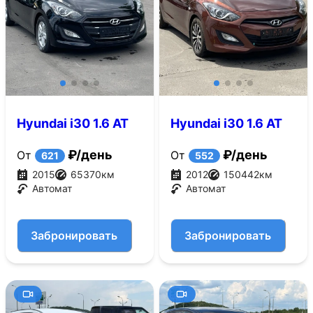
Hyundai i30 1.6 AT
Hyundai i30 1.6 AT
(130 л.с.)
(130 л.с.)
₽/день
₽/день
От
От
621
552
2015
65370
км
2012
150442
км
Автомат
Автомат
Забронировать
Забронировать