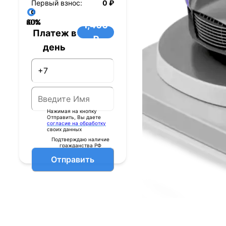
Первый взнос:
0 ₽
40%
60%
80%
20%
0%
1,400
Платеж в
₽
день
Нажимая на кнопку
Отправить, Вы даете
согласие на обработку
своих данных
Подтверждаю наличие
гражданства РФ
Отправить