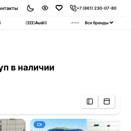
онтакты
+7 (861) 230-07-80
6
Audi
9
Jetour
Все бренды
55
C
уп в наличии