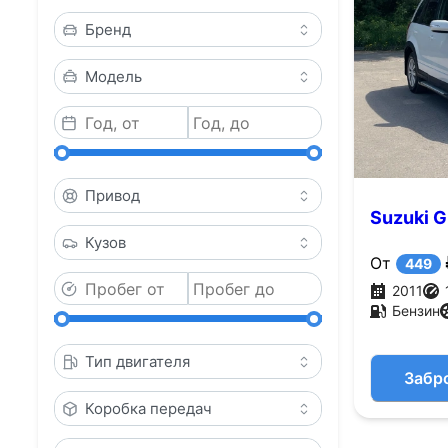
Бренд
Модель
Привод
Suzuki G
Кузов
4WD (169
От
449
2011
Бензин
Тип двигателя
Забр
Коробка передач