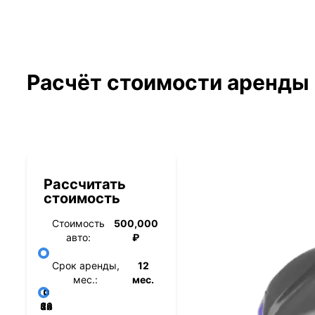
правильный выбор. Спасибо
автомоби
менеджеру Владимиру за помощь в
выборе авто!
Расчёт стоимости аренды
Рассчитать
стоимость
Стоимость
500,000
авто:
₽
Срок аренды,
12
мес.:
мес.
36
48
60
84
24
72
12