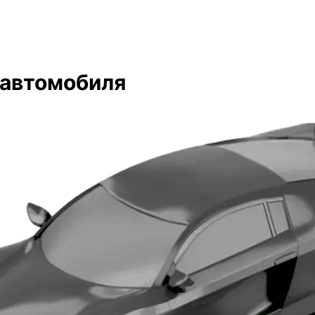
лем очень довольны&#41;
исходя из моих требований
ожиданий. Быстрое оформл
документов!
 автомобиля