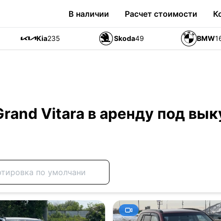
В наличии
Расчет стоимости
К
Kia
235
Skoda
49
BMW
1
Grand Vitara в аренду под вык