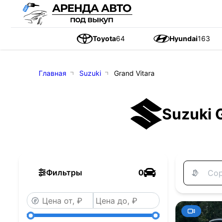
Toyota
64
Hyundai
163
Главная
Suzuki
Grand Vitara
Suzuki 
Фильтры
0