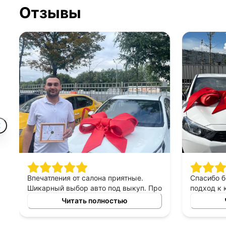
Отзывы
Впечатления от салона приятные.
Спасибо 
Шикарный выбор авто под выкуп. Про
подход к 
персонал могу сказать только
выборе ав
Читать полностью
хорошее, приятны в общении,
выкуп, п
терпеливые, помогают сделать
который б