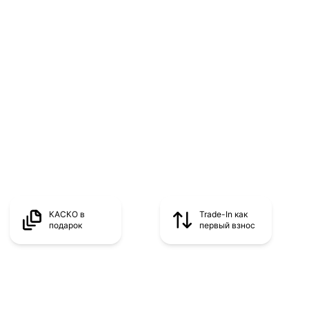
КАСКО в
Trade-In как
подарок
первый взнос