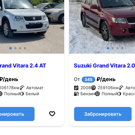
rand Vitara 2.4 AT
Suzuki Grand Vitara 2.
 л.с.)
4WD (140 л.с.)
₽/день
₽/день
От
345
106178
км
Автомат
2008
259106
км
Авт
Полный
Белый
Бензин
Полный
Крас
онировать
Забронировать