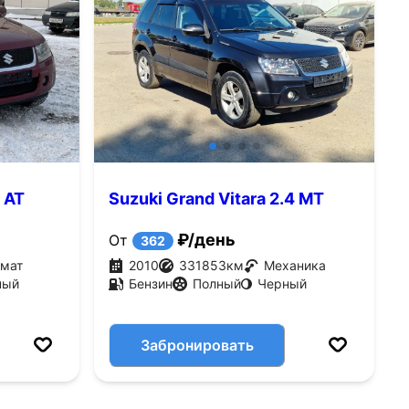
0 AT
Suzuki Grand Vitara 2.4 MT
AWD (169 л.с.)
₽/день
От
362
омат
2010
331853
км
Механика
ный
Бензин
Полный
Черный
Забронировать