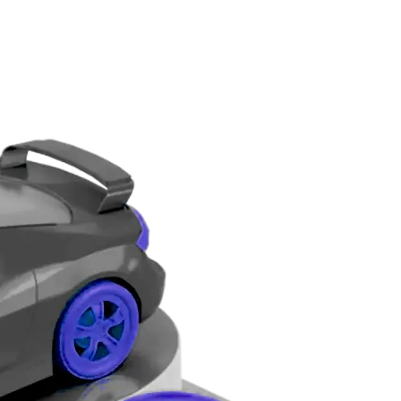
 и ценовых
ение