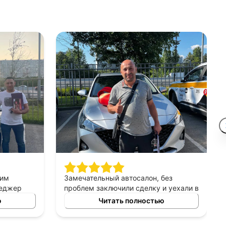
шим
Замечательный автосалон, без
неджер
проблем заключили сделку и уехали в
сно
этот же день на новой машине.
ю
Читать полностью
ных
Рекомендую!
ь авто