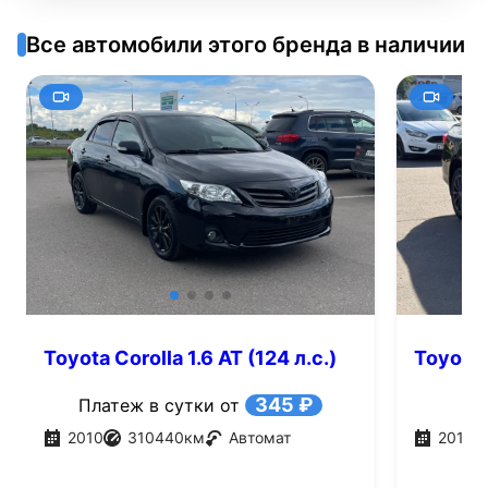
Все автомобили этого бренда в наличии
Toyota Corolla 1.6 AT (124 л.с.)
Toyota 
345 ₽
Платеж в сутки от
2010
310440
км
Автомат
2013