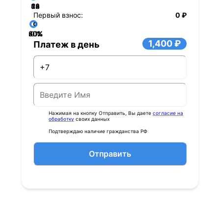
36
48
60
84
24
72
12
Первый взнос:
0 ₽
40%
60%
80%
20%
0%
1,400 ₽
Платеж в день
Нажимая на кнопку Отправить, Вы даете
согласие на
обработку
своих данных
Подтверждаю наличие гражданства РФ
Отправить