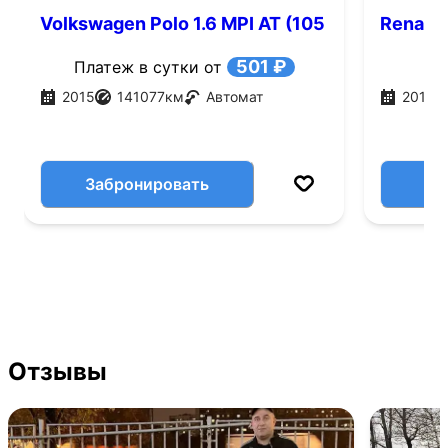
Volkswagen Polo 1.6 MPI AT (105
Renault
л.с.)
501 ₽
Платеж в сутки от
2015
141077
км
Автомат
2016
Забронировать
Отзывы