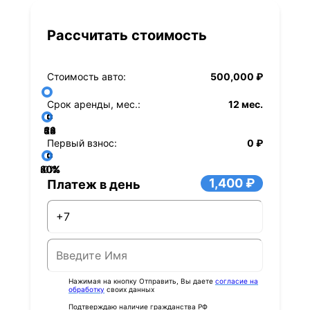
Рассчитать стоимость
Стоимость авто:
500,000 ₽
Срок аренды, мес.:
12 мес.
36
48
60
84
24
72
12
Первый взнос:
0 ₽
40%
60%
80%
20%
0%
1,400 ₽
Платеж в день
Нажимая на кнопку Отправить, Вы даете
согласие на
обработку
своих данных
Подтверждаю наличие гражданства РФ