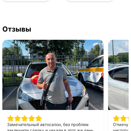
Отзывы
Замечательный автосалон, без проблем
Отмечу в
заключили сделку и уехали в этот же день
чистоту 