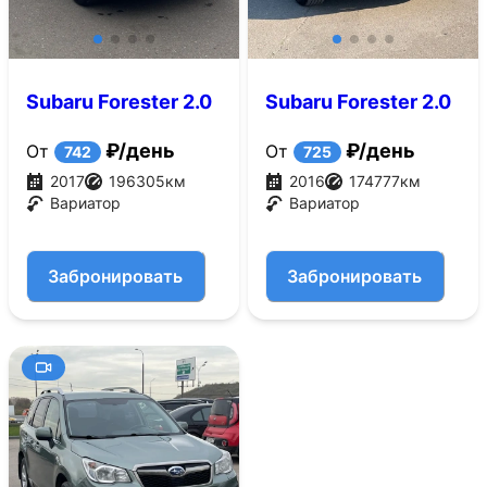
Subaru Forester 2.0
Subaru Forester 2.0
CVT 4WD (150 л.с.)
CVT 4WD (150 л.с.)
₽/день
₽/день
От
От
742
725
2017
196305
км
2016
174777
км
Вариатор
Вариатор
Забронировать
Забронировать