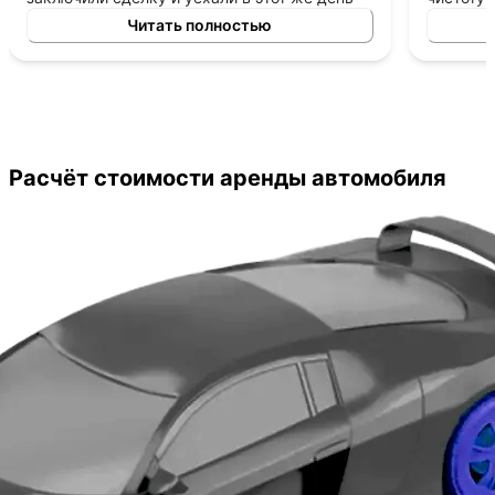
на новой машине. Рекомендую!
выкуп. В
Читать полностью
отрицат
сделки. 
Рекомен
Расчёт стоимости аренды автомобиля