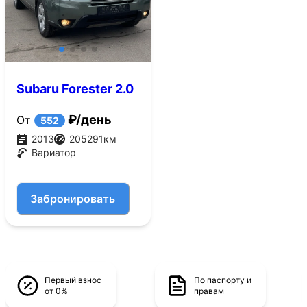
Subaru Forester 2.0
CVT AWD (150 л.с.)
₽/день
От
552
2013
205291
км
Вариатор
Забронировать
Первый взнос
По паспорту и
от 0%
правам