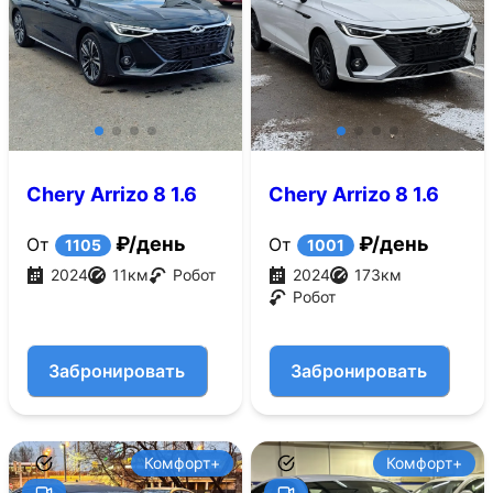
Chery Arrizo 8 1.6
Chery Arrizo 8 1.6
AMT (150 л.с.)
AMT (197 л.с.)
₽/день
₽/день
От
От
1105
1001
2024
11
км
Робот
2024
173
км
Робот
Забронировать
Забронировать
Комфорт+
Комфорт+