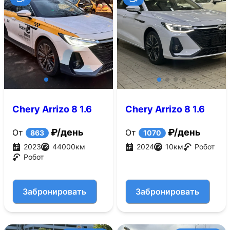
Chery Arrizo 8 1.6
Chery Arrizo 8 1.6
AMT (197 л.с.)
AMT (197 л.с.)
₽/день
₽/день
От
От
863
1070
2023
44000
км
2024
10
км
Робот
Робот
Забронировать
Забронировать