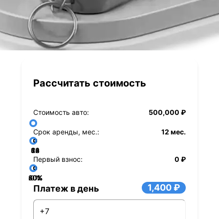
Рассчитать стоимость
Стоимость авто:
500,000 ₽
Срок аренды, мес.:
12 мес.
36
48
60
84
24
72
12
Первый взнос:
0 ₽
40%
60%
80%
20%
0%
1,400 ₽
Платеж в день