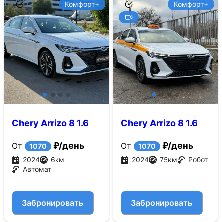
Комфорт+
Комфорт+
Chery Arrizo 8 1.6
Chery Arrizo 8 1.6
AMT (197 л.с.)
AMT (197 л.с.)
₽/день
₽/день
От
От
1070
1070
2024
6
км
2024
75
км
Робот
Автомат
Забронировать
Забронировать