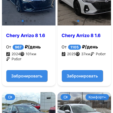
Chery Arrizo 8 1.6
Chery Arrizo 8 1.6
AMT (150 л.с.)
AMT (150 л.с.)
₽/день
₽/день
От
От
967
1105
2024
101
км
2025
37
км
Робот
Робот
Забронировать
Забронировать
Комфорт+