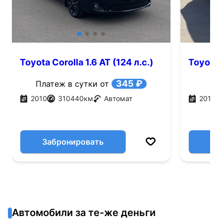
Toyota Corolla 1.6 AT (124 л.с.)
Toyota 
345 ₽
Платеж в сутки от
2010
310440
км
Автомат
2013
Забронировать
Автомобили за те-же деньги