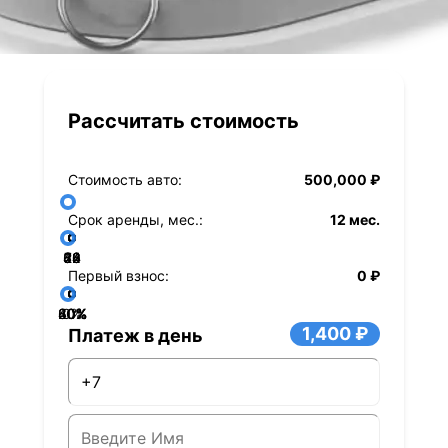
Рассчитать стоимость
Стоимость авто:
500,000 ₽
Срок аренды, мес.:
12 мес.
36
48
60
84
24
72
12
Первый взнос:
0 ₽
40%
60%
80%
20%
0%
1,400 ₽
Платеж в день