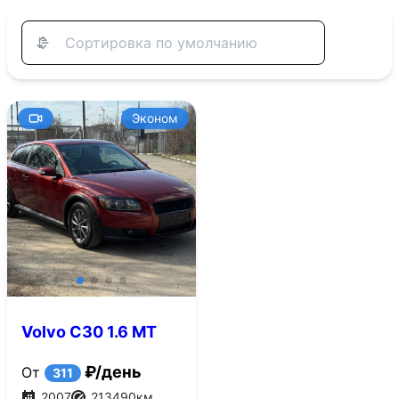
Эконом
Volvo C30 1.6 MT
(100 л.с.)
₽/день
От
311
2007
213490
км