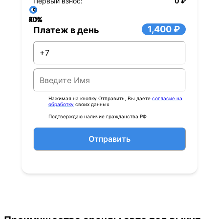
Первый взнос:
0 ₽
40%
60%
80%
20%
0%
1,400 ₽
Платеж в день
Нажимая на кнопку Отправить, Вы даете
согласие на
обработку
своих данных
Подтверждаю наличие гражданства РФ
Отправить