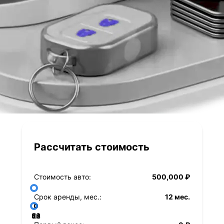
Рассчитать стоимость
Стоимость авто:
500,000 ₽
Срок аренды, мес.:
12 мес.
36
48
60
84
24
72
12