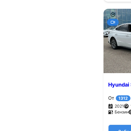
Hyundai 
бензин,
От
1312
привод
2021
Бензин