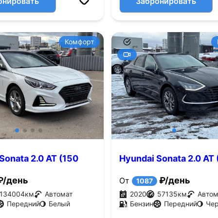
онировать
Забронировать
Комфорт
Sonata 2.0 AT (150
Hyundai Sonata 2.0 AT 
л.с.)
₽/день
₽/день
От
1087
134004
км
Автомат
2020
57135
км
Автом
Передний
Белый
Бензин
Передний
Че