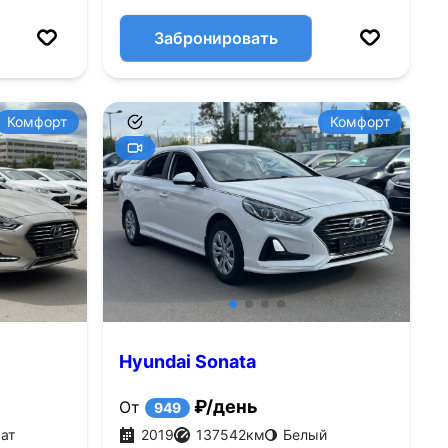
Забронировать
Комфорт
Комфорт
Hyundai Sonata
₽/день
От
949
ат
2019
137542
км
Белый