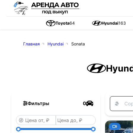
Toyota
64
Hyundai
163
Главная
Hyundai
Sonata
Hyund
Фильтры
0