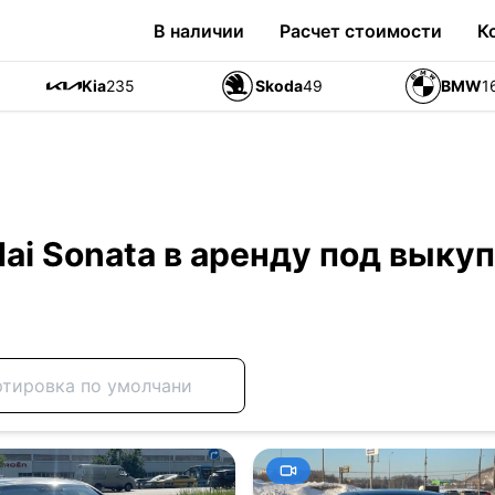
В наличии
Расчет стоимости
К
Kia
235
Skoda
49
BMW
1
ai Sonata в аренду под выкуп