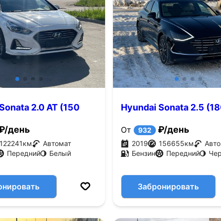
Sonata 2.0 AT (150
Hyundai Sonata 2.5 (180
бензин, АКПП, передн
₽/день
₽/день
От
932
привод
122241
км
Автомат
2019
156655
км
Авто
Передний
Белый
Бензин
Передний
Че
онировать
Забронировать