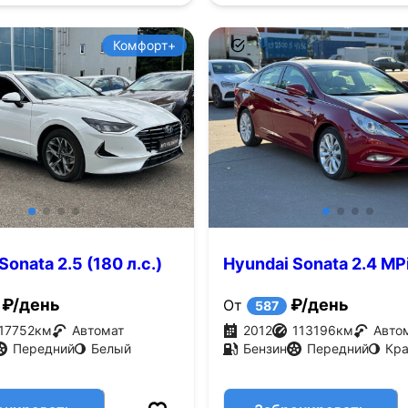
Комфорт+
Sonata 2.5 (180 л.с.)
Hyundai Sonata 2.4 MP
 АКПП, передний
(178 л.с.)
₽/день
₽/день
От
587
17752
км
Автомат
2012
113196
км
Авто
Передний
Белый
Бензин
Передний
Кр