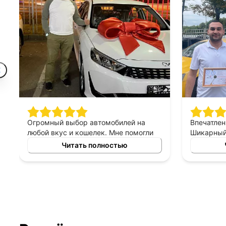
Огромный выбор автомобилей на
Впечатлен
любой вкус и кошелек. Мне помогли
Шикарный 
найти машину, которая идеально
персонал 
Читать полностью
подходит для моих потребностей.
хорошее, 
Отдельное спасибо менеджеру за
терпеливы
подробную консультацию!
правильн
менеджер
выборе ав