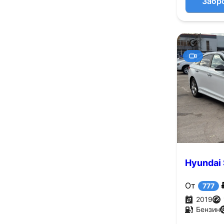
Забр
Hyundai 
л.с.)
От
777
2019
Бензин