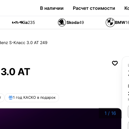
В наличии
Расчет стоимости
К
Kia
235
Skoda
49
BMW
1
enz S-Класс 3.0 AT 249
3.0 AT
т
1 год КАСКО в подарок
1
/
16