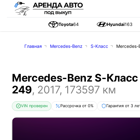
Toyota
64
Hyundai
163
Главная
Mercedes-Benz
S-Класс
Mercedes-B
Mercedes-Benz S-Класс 
249
,
2017
,
173597
км
VIN проверен
Рассрочка от 0%
Гарантия от 3 ле