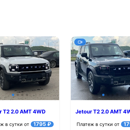
r T2 2.0 AMT 4WD
Jetour T2 2.0 AMT 
.с.)
(245 л.с.)
1795 ₽
17
ж в сутки от
Платеж в сутки от