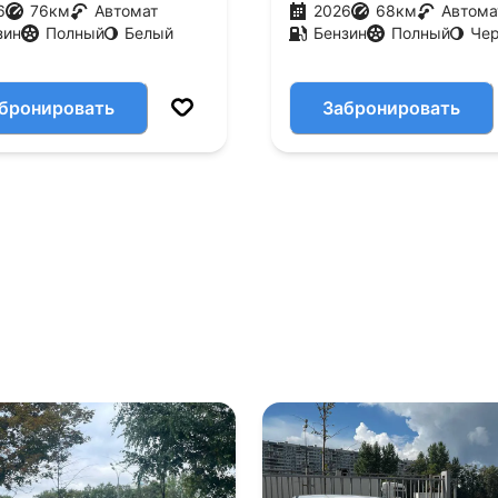
6
76
км
Автомат
2026
68
км
Автома
зин
Полный
Белый
Бензин
Полный
Че
бронировать
Забронировать