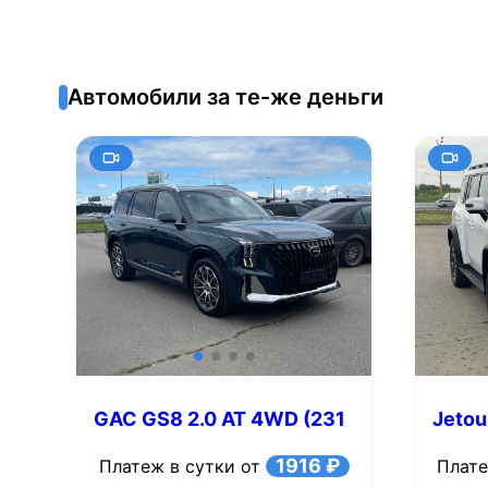
Автомобили за те-же деньги
GAC GS8 2.0 AT 4WD (231
Jetou
л.с.)
(245 л
1916 ₽
Платеж в сутки от
Плате