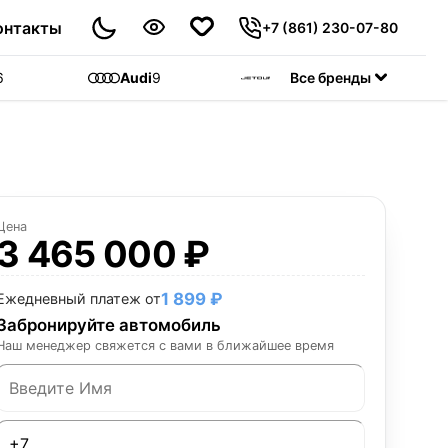
онтакты
+7 (861) 230-07-80
6
Audi
9
Jetour
Все бренды
55
C
Цена
3 465 000 ₽
1 899 ₽
Ежедневный платеж от
Забронируйте автомобиль
Наш менеджер свяжется с вами в ближайшее время