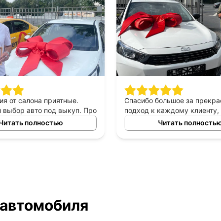
ия от салона приятные.
Спасибо большое за прекр
выбор авто под выкуп. Про
подход к каждому клиенту,
могу сказать только
выборе автомобиля в аренд
Читать полностью
Читать полность
приятны в общении,
выкуп, прекрасный менед
е, помогают сделать
который был всегда с нами 
ый выбор. Спасибо
автомобилем очень доволь
у Владимиру за помощь в
то!
 автомобиля