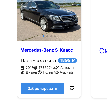
С
Mercedes-Benz S-Класс
3.0 AT 249
1899 ₽
Платеж в сутки от
2017
173597
км
Автомат
Дизель
Полный
Черный
Забронировать