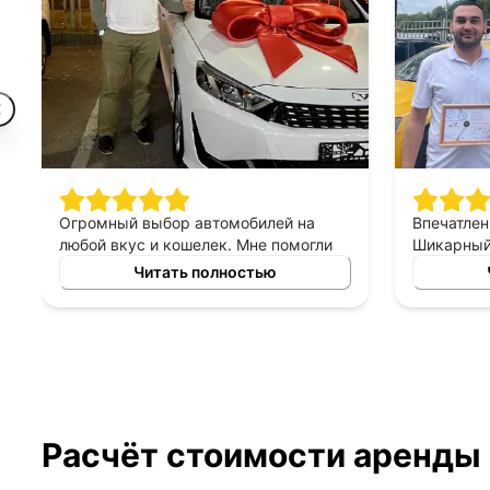
Огромный выбор автомобилей на
Впечатлен
любой вкус и кошелек. Мне помогли
Шикарный 
найти машину, которая идеально
персонал 
Читать полностью
подходит для моих потребностей.
хорошее, 
Отдельное спасибо менеджеру за
терпеливы
подробную консультацию!
правильн
менеджер
выборе ав
Расчёт стоимости аренды