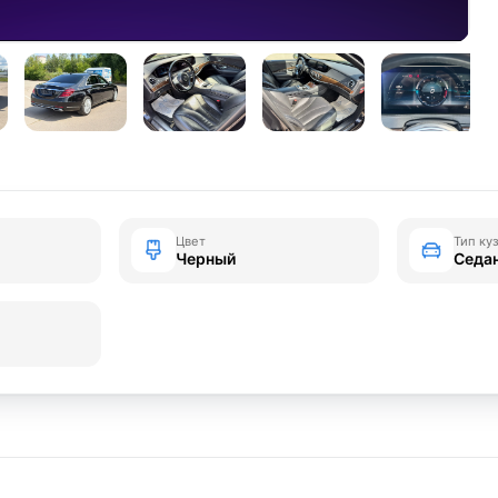
Цвет
Тип ку
Черный
Седа