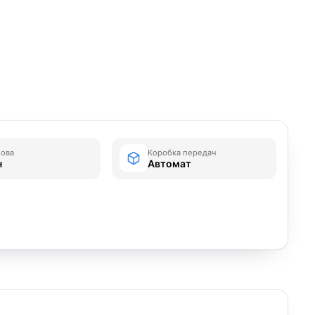
зова
Коробка передач
н
Автомат