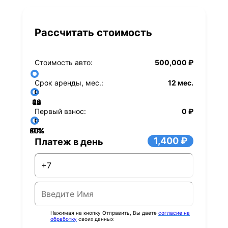
Рассчитать стоимость
Стоимость авто:
500,000 ₽
Срок аренды, мес.:
12 мес.
36
48
60
84
24
72
12
Первый взнос:
0 ₽
40%
60%
80%
20%
0%
1,400 ₽
Платеж в день
Нажимая на кнопку Отправить, Вы даете
согласие на
обработку
своих данных