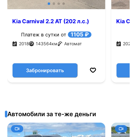
Kia Carnival 2.2 AT (202 л.с.)
Kia Carn
1105 ₽
Платеж в сутки от
2018
143564
км
Автомат
2021
Забронировать
Автомобили за те-же деньги