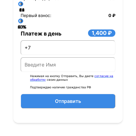
36
48
60
84
24
72
12
Первый взнос:
0 ₽
40%
60%
80%
20%
0%
1,400 ₽
Платеж в день
Нажимая на кнопку Отправить, Вы даете
согласие на
обработку
своих данных
Подтверждаю наличие гражданства РФ
Отправить