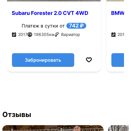
Subaru Forester 2.0 CVT 4WD
BMW 1 с
(150 л.с.)
742 ₽
Платеж в сутки от
2017
196305
км
Вариатор
2019
Забронировать
Отзывы