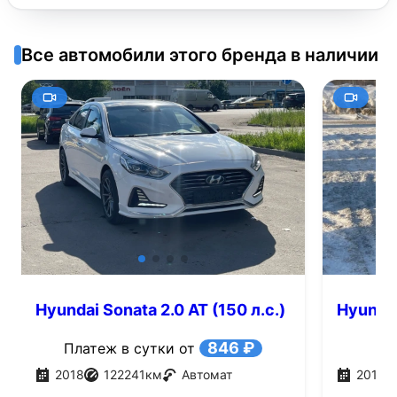
Все автомобили этого бренда в наличии
Hyundai Sonata 2.0 AT (150 л.с.)
Hyundai
АКПП, 
846 ₽
Платеж в сутки от
2018
122241
км
Автомат
2019