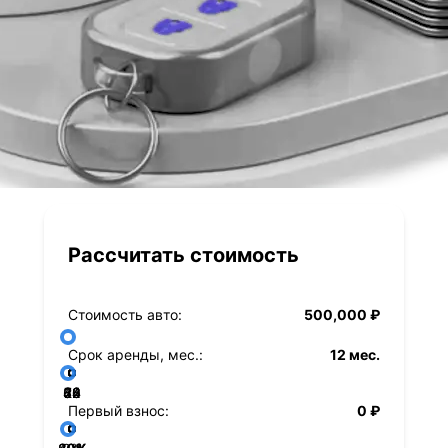
Рассчитать стоимость
Стоимость авто:
500,000 ₽
Срок аренды, мес.:
12 мес.
36
48
60
84
24
72
12
Первый взнос:
0 ₽