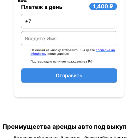
40%
60%
80%
20%
0%
1,400 ₽
Платеж в день
Нажимая на кнопку Отправить, Вы даете
согласие на
обработку
своих данных
Подтверждаю наличие гражданства РФ
Отправить
Преимущества аренды авто под выкуп
Ежедневный арендный платеж - более гибкая форма