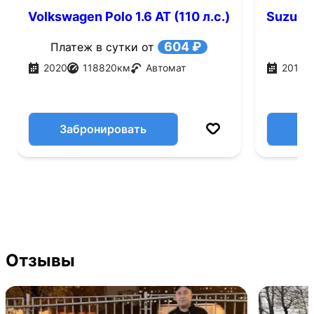
Volkswagen Polo 1.6 AT (110 л.с.)
Suzuki V
604 ₽
Платеж в сутки от
2020
118820
км
Автомат
2016
Забронировать
Отзывы