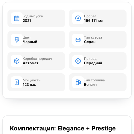
Год выпуска
Пробег
2021
156 111 км
Цвет
Тип кузова
Черный
Седан
Коробка передач
Привод
Автомат
Передний
Мощность
Тип топлива
123 л.с.
Бензин
Комплектация: Elegance + Prestige