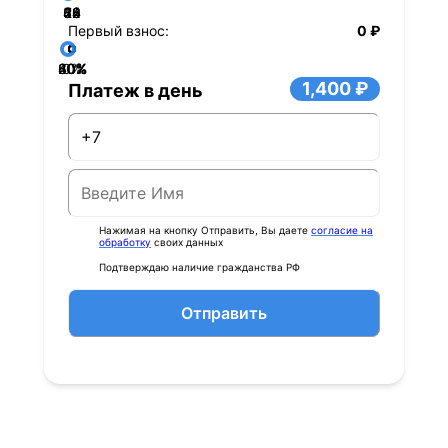
36
48
60
84
24
72
12
Первый взнос:
0 ₽
40%
60%
80%
20%
0%
1,400 ₽
Платеж в день
Нажимая на кнопку Отправить, Вы даете
согласие на
обработку
своих данных
Подтверждаю наличие гражданства РФ
Отправить