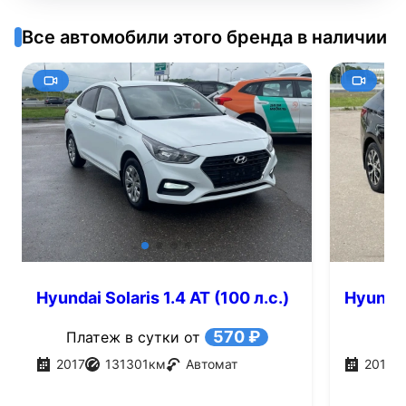
Все автомобили этого бренда в наличии
Hyundai Solaris 1.4 AT (100 л.с.)
Hyundai 
570 ₽
Платеж в сутки от
2017
131301
км
Автомат
2015