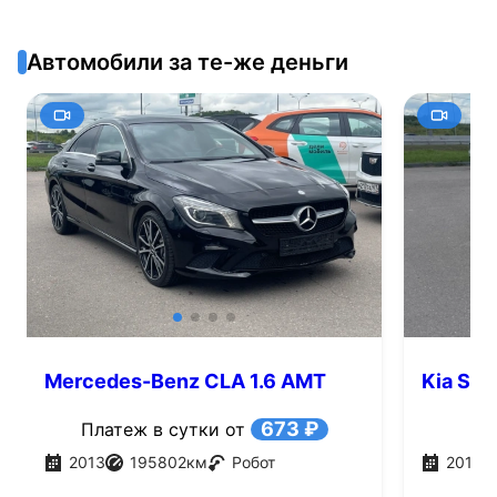
Автомобили за те-же деньги
Mercedes-Benz CLA 1.6 AMT
Kia Sou
(156 л.с.)
673 ₽
Платеж в сутки от
2013
195802
км
Робот
2017