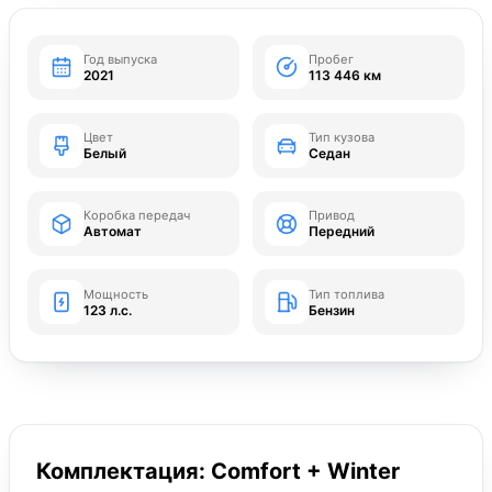
Год выпуска
Пробег
2021
113 446 км
Цвет
Тип кузова
Белый
Седан
Коробка передач
Привод
Автомат
Передний
Мощность
Тип топлива
123 л.с.
Бензин
Комплектация: Comfort + Winter