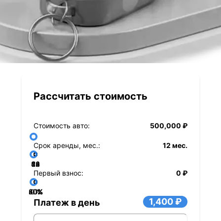
Рассчитать стоимость
Стоимость авто:
500,000 ₽
Срок аренды, мес.:
12 мес.
36
48
60
84
24
72
12
Первый взнос:
0 ₽
40%
60%
80%
20%
0%
1,400 ₽
Платеж в день