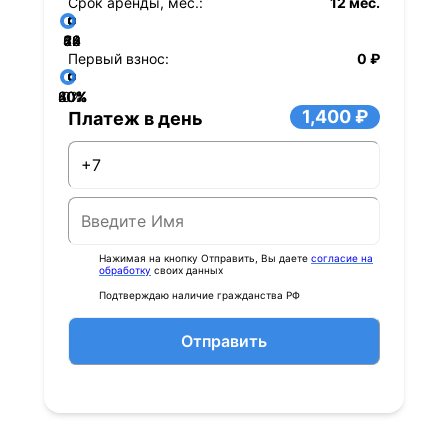
Срок аренды, мес.:
12 мес.
36
48
60
84
24
72
12
Первый взнос:
0 ₽
40%
60%
80%
20%
0%
1,400 ₽
Платеж в день
Нажимая на кнопку Отправить, Вы даете
согласие на
обработку
своих данных
Подтверждаю наличие гражданства РФ
Отправить