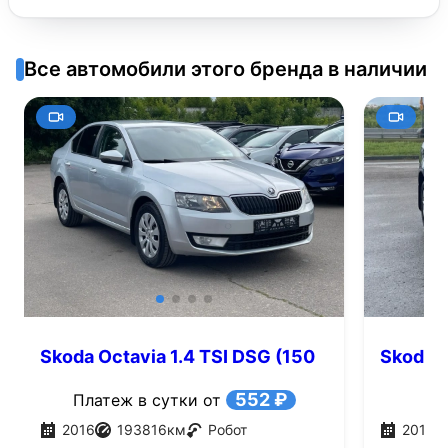
Все автомобили этого бренда в наличии
Skoda Octavia 1.4 TSI DSG (150
Skoda O
л.с.)
552 ₽
Платеж в сутки от
2016
193816
км
Робот
2017