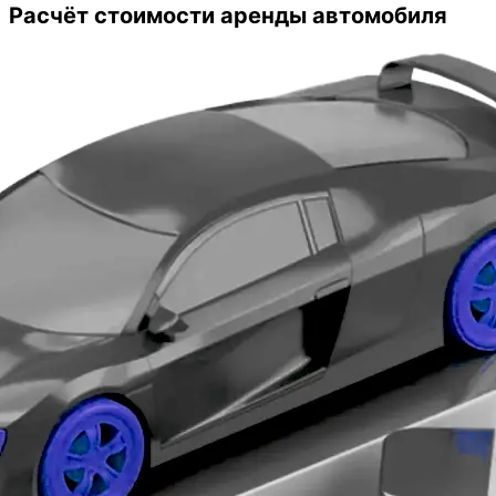
оказались очень даже выгодные.
Расчёт стоимости аренды автомобиля