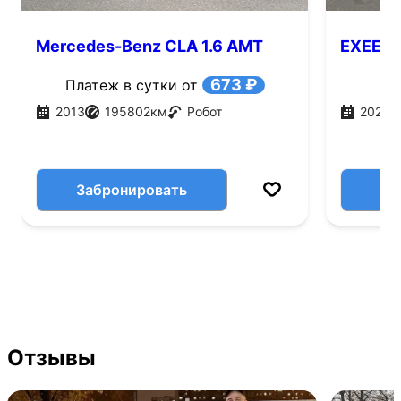
Mercedes-Benz CLA 1.6 AMT
EXEED T
(156 л.с.)
673 ₽
Платеж в сутки от
2013
195802
км
Робот
2022
Забронировать
Отзывы