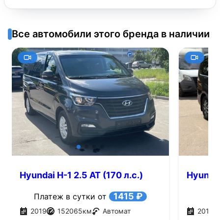
Все автомобили этого бренда в наличии
Hyundai H-1 2.5 AT (170 л.с.)
Hyundai
1415 ₽
Платеж в сутки от
2019
152065
км
Автомат
2018