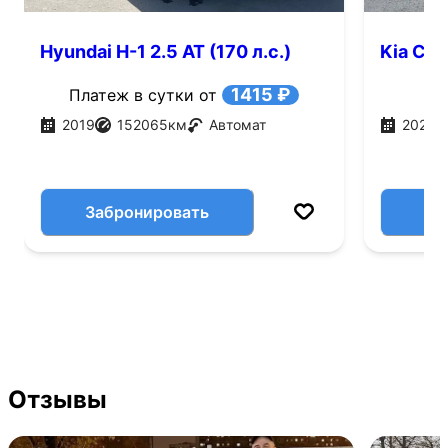
Hyundai H-1 2.5 AT (170 л.с.)
Kia Carn
1415 ₽
Платеж в сутки от
2019
152065
км
Автомат
2021
Забронировать
Отзывы