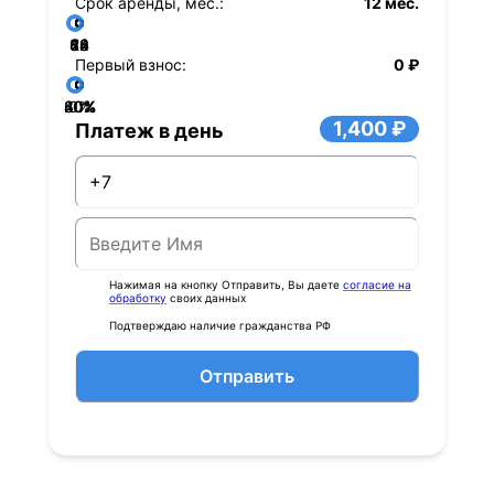
Срок аренды, мес.:
12 мес.
36
48
60
84
24
72
12
Первый взнос:
0 ₽
40%
60%
80%
20%
0%
1,400 ₽
Платеж в день
Нажимая на кнопку Отправить, Вы даете
согласие на
обработку
своих данных
Подтверждаю наличие гражданства РФ
Отправить