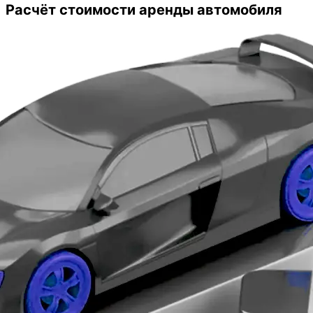
оказались очень даже выгодные.
Расчёт стоимости аренды автомобиля