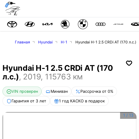
Главная
Hyundai
H-1
Hyundai H-1 2.5 CRDi AT (170 л.с.)
Hyundai H-1 2.5 CRDi AT (170
л.с.)
,
2019
,
115763
км
VIN проверен
Минивэн
Рассрочка от 0%
Гарантия от 3 лет
1 год КАСКО в подарок
1
/
13