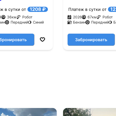
.с.)
(190 л.с.)
1208 ₽
12
ж в сутки от
Платеж в сутки от
4
36
км
Робот
2026
67
км
Робот
зин
Передний
Синий
Бензин
Передний
Б
бронировать
Забронировать