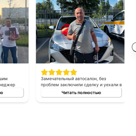
шим
Замечательный автосалон, без
неджер
проблем заключили сделку и уехали в
сно
этот же день на новой машине.
ю
Читать полностью
ных
Рекомендую!
ь авто
 и ценовых
ение