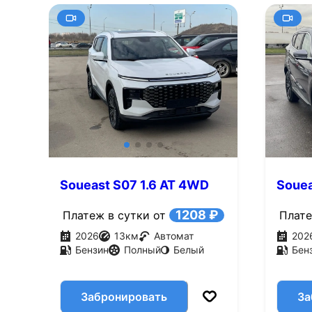
Soueast S07 1.6 AT 4WD
Souea
(186 л.с.)
(186 л
1208 ₽
Платеж в сутки от
Плате
2026
13
км
Автомат
202
Бензин
Полный
Белый
Бен
Забронировать
За