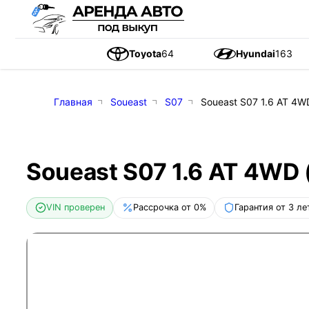
Toyota
64
Hyundai
163
Главная
Soueast
S07
Soueast S07 1.6 AT 4WD
Soueast S07 1.6 AT 4WD (
VIN проверен
Рассрочка от 0%
Гарантия от 3 ле