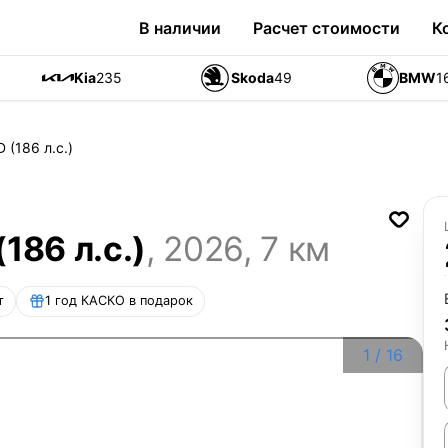
В наличии
Расчет стоимости
К
Kia
235
Skoda
49
BMW
1
 (186 л.с.)
186 л.с.)
,
2026
,
7
км
т
1 год КАСКО в подарок
1
/
16