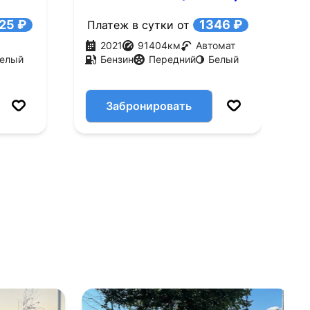
л
25 ₽
1346 ₽
Платеж в сутки от
П
2021
91404
км
Автомат
елый
Бензин
Передний
Белый
Забронировать