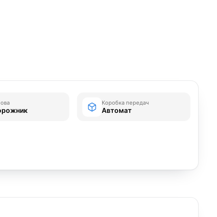
зова
Коробка передач
орожник
Автомат