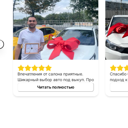
Впечатления от салона приятные.
Спасибо 
Шикарный выбор авто под выкуп. Про
подход к 
персонал могу сказать только
выборе ав
Читать полностью
хорошее, приятны в общении,
выкуп, п
терпеливые, помогают сделать
который б
правильный выбор. Спасибо
автомоби
менеджеру Владимиру за помощь в
выборе авто!