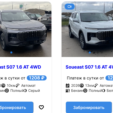
st S07 1.6 AT 4WD
Soueast S07 1.6 AT 
.с.)
(186 л.с.)
1208 ₽
12
ж в сутки от
Платеж в сутки от
6
10
км
Автомат
2026
13
км
Автома
зин
Полный
Серый
Бензин
Полный
Бе
бронировать
Забронировать