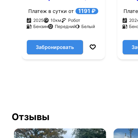
л.с.)
(167 л
1191 ₽
Платеж в сутки от
Плате
2025
10
км
Робот
202
Бензин
Передний
Белый
Бен
Забронировать
За
Отзывы