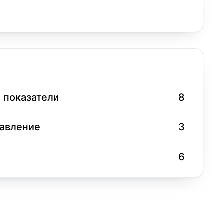
 показатели
8
равление
3
6