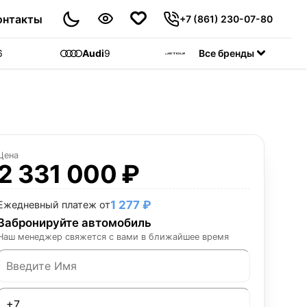
онтакты
+7 (861) 230-07-80
6
Audi
9
Jetour
Все бренды
55
C
Цена
2 331 000 ₽
1 277 ₽
Ежедневный платеж от
Забронируйте автомобиль
Наш менеджер свяжется с вами в ближайшее время