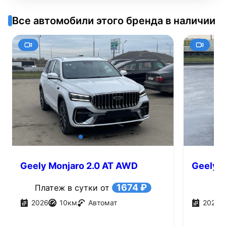
Все автомобили этого бренда в наличии
Geely Monjaro 2.0 AT AWD
Geely M
(265л.с.)
1674 ₽
Платеж в сутки от
2026
10
км
Автомат
2026