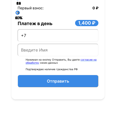
36
48
60
84
24
72
12
Первый взнос:
0 ₽
40%
60%
80%
20%
0%
1,400 ₽
Платеж в день
Нажимая на кнопку Отправить, Вы даете
согласие на
обработку
своих данных
Подтверждаю наличие гражданства РФ
Отправить