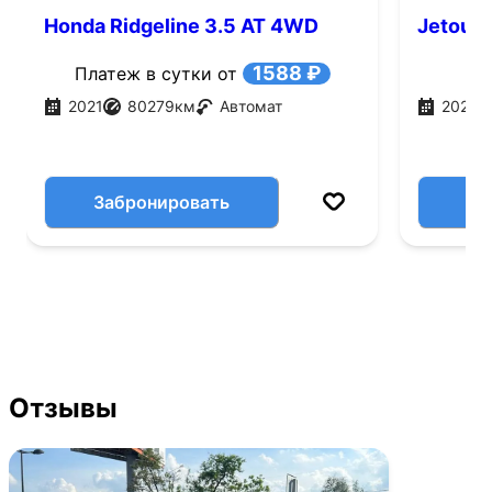
Honda Ridgeline 3.5 AT 4WD
Jetour 
(280 л.с.)
1588 ₽
Платеж в сутки от
2021
80279
км
Автомат
2026
Забронировать
Отзывы