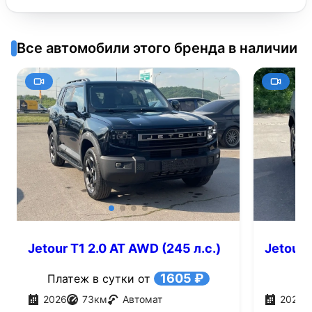
Все автомобили этого бренда в наличии
Jetour T1 2.0 AT AWD (245 л.с.)
Jetour 
1605 ₽
Платеж в сутки от
2026
73
км
Автомат
2026