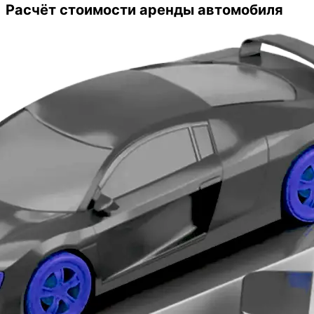
оказались очень даже выгодные.
Расчёт стоимости аренды автомобиля