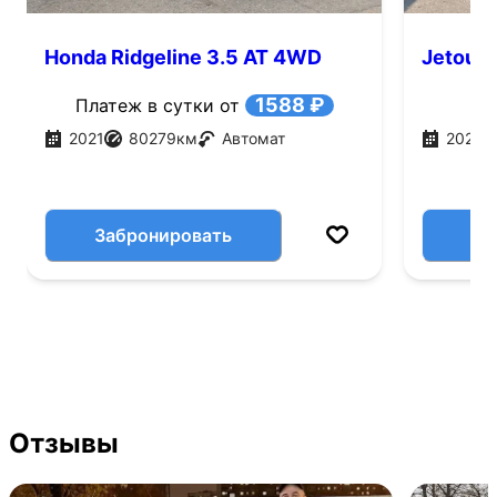
Honda Ridgeline 3.5 AT 4WD
Jetour 
(280 л.с.)
1588 ₽
Платеж в сутки от
2021
80279
км
Автомат
2026
Забронировать
Отзывы