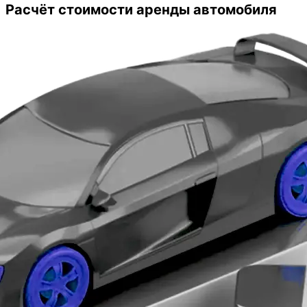
оказались очень даже выгодные.
Расчёт стоимости аренды автомобиля