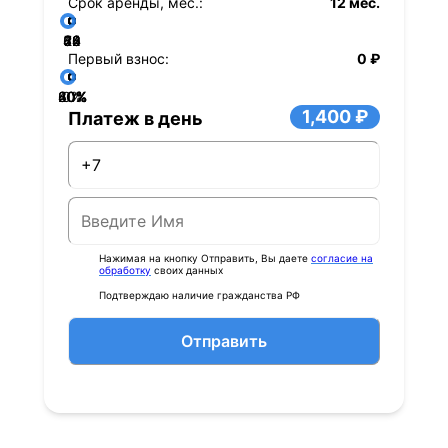
Срок аренды, мес.:
12 мес.
36
48
60
84
24
72
12
Первый взнос:
0 ₽
40%
60%
80%
20%
0%
1,400 ₽
Платеж в день
Нажимая на кнопку Отправить, Вы даете
согласие на
обработку
своих данных
Подтверждаю наличие гражданства РФ
Отправить