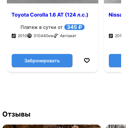
Toyota Corolla 1.6 AT (124 л.с.)
Nissan 
345 ₽
Платеж в сутки от
2010
310440
км
Автомат
2014
Забронировать
Отзывы