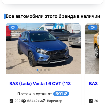
Все автомобили этого бренда в наличии
ВАЗ (Lada) Vesta 1.6 CVT (113
ВАЗ (La
л.с.)
501 ₽
Платеж в сутки от
2021
58442
км
Вариатор
2018