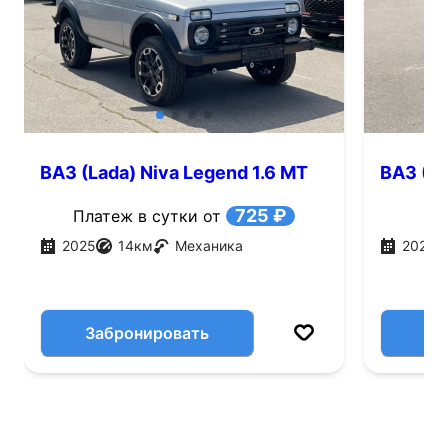
ВАЗ (Lada) Niva Legend 1.6 MT
ВАЗ (La
AWD (122 л.с.)
л.с.)
725 ₽
Платеж в сутки от
2025
14
км
Механика
2026
Забронировать