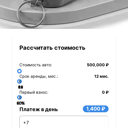
Рассчитать стоимость
Стоимость авто:
500,000 ₽
Срок аренды, мес.:
12 мес.
36
48
60
84
24
72
12
Первый взнос:
0 ₽
40%
60%
80%
20%
0%
1,400 ₽
Платеж в день