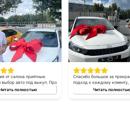
ия от салона приятные.
Спасибо большое за прекр
выбор авто под выкуп. Про
подход к каждому клиенту,
могу сказать только
выборе автомобиля в аренд
Читать полностью
Читать полность
приятны в общении,
выкуп, прекрасный менед
е, помогают сделать
который был всегда с нами 
ый выбор. Спасибо
автомобилем очень доволь
у Владимиру за помощь в
то!