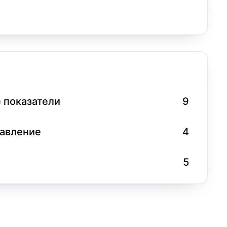
 показатели
9
равление
4
5