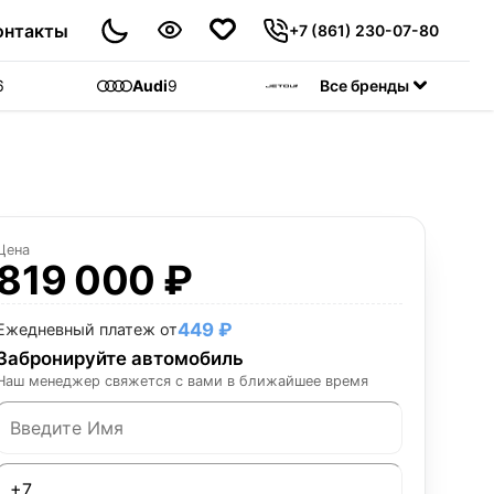
онтакты
+7 (861) 230-07-80
6
Audi
9
Jetour
Все бренды
55
C
Цена
819 000 ₽
449 ₽
Ежедневный платеж от
Забронируйте автомобиль
Наш менеджер свяжется с вами в ближайшее время