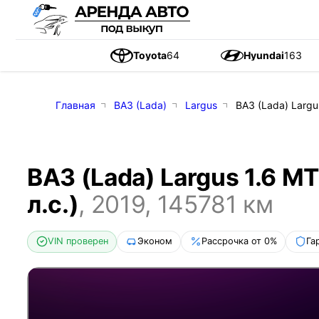
Toyota
64
Hyundai
163
Главная
ВАЗ (Lada)
Largus
ВАЗ (Lada) Largus
ВАЗ (Lada) Largus 1.6 MT
л.с.)
,
2019
,
145781
км
VIN проверен
Эконом
Рассрочка от 0%
Га