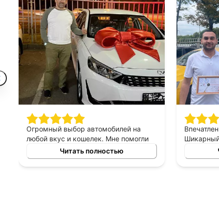
Огромный выбор автомобилей на
Впечатлен
любой вкус и кошелек. Мне помогли
Шикарный 
найти машину, которая идеально
персонал 
Читать полностью
подходит для моих потребностей.
хорошее, 
Отдельное спасибо менеджеру за
терпеливы
подробную консультацию!
правильн
менеджер
выборе ав