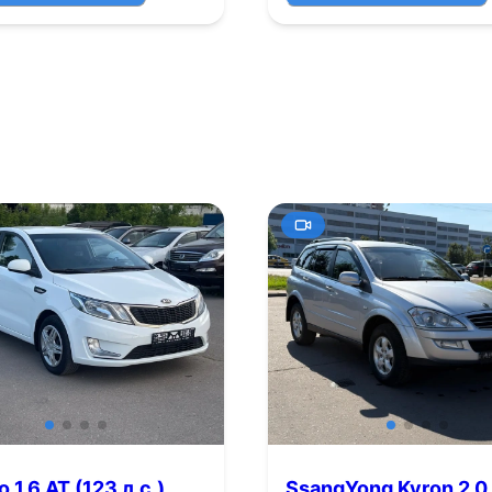
o 1.6 AT (123 л.с.)
SsangYong Kyron 2.0