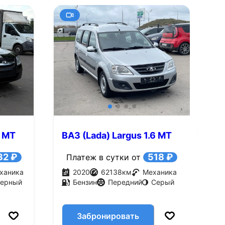
+7
Смотреть все фото
Смотре
6 MT
ВАЗ (Lada) Largus 1.6 MT
В
(106 л.с.)
1
32 ₽
518 ₽
Платеж в сутки от
ханика
2020
62138
км
Механика
ерный
Бензин
Передний
Серый
Забронировать