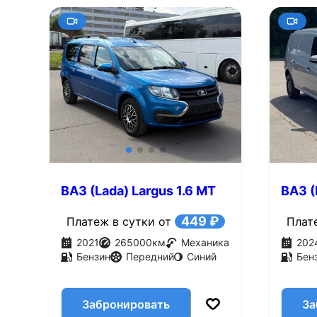
ВАЗ (Lada) Largus 1.6 MT
ВАЗ (
(90 л.с.)
(90 л.
449 ₽
Платеж в сутки от
Плат
2021
265000
км
Механика
202
Бензин
Передний
Синий
Бен
Забронировать
За