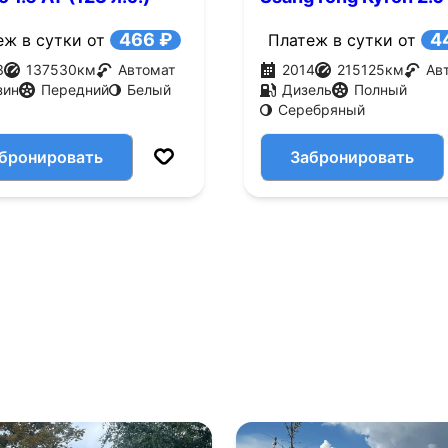
AWD (141 л.с.)
466 ₽
4
еж в сутки от
Платеж в сутки от
3
137530
км
Автомат
2014
215125
км
Ав
зин
Передний
Белый
Дизель
Полный
Серебряный
бронировать
Забронировать