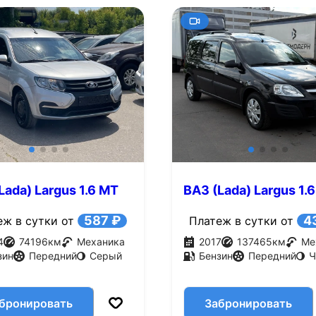
Lada) Largus 1.6 MT
ВАЗ (Lada) Largus 1.
с.)
(87 л.с.)
587 ₽
4
еж в сутки от
Платеж в сутки от
4
74196
км
Механика
2017
137465
км
Ме
зин
Передний
Серый
Бензин
Передний
Ч
бронировать
Забронировать