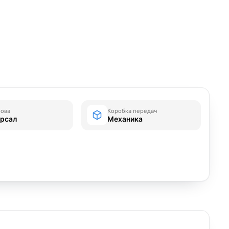
зова
Коробка передач
ерсал
Механика