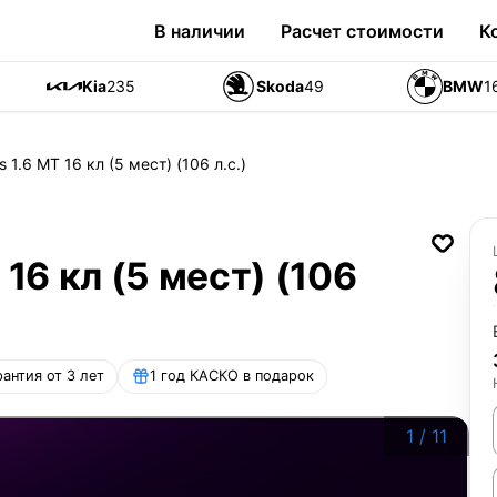
В наличии
Расчет стоимости
К
Kia
235
Skoda
49
BMW
1
 1.6 MT 16 кл (5 мест) (106 л.с.)
 16 кл (5 мест) (106
рантия от 3 лет
1 год КАСКО в подарок
1
/
11