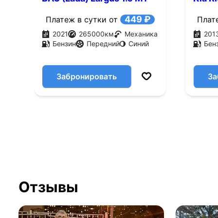
(90 л.с.)
449 ₽
Платеж в сутки от
Плат
2021
265000
км
Механика
201
Бензин
Передний
Синий
Бен
Забронировать
За
Отзывы