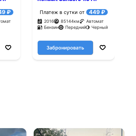
(102 л.с.)
л
49 ₽
449 ₽
Платеж в сутки от
томат
2016
85144
км
Автомат
Бензин
Передний
Черный
Забронировать