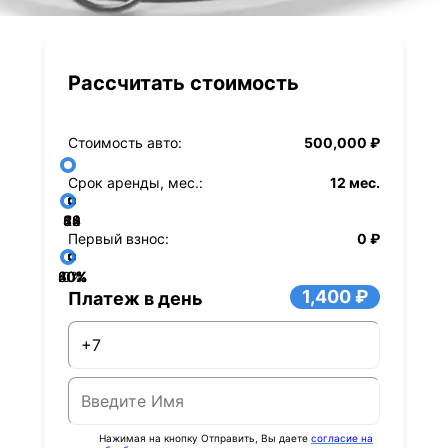
Рассчитать стоимость
Стоимость авто:
500,000 ₽
Срок аренды, мес.:
12 мес.
36
48
60
84
24
72
12
Первый взнос:
0 ₽
40%
60%
80%
20%
0%
1,400 ₽
Платеж в день
Нажимая на кнопку Отправить, Вы даете
согласие на