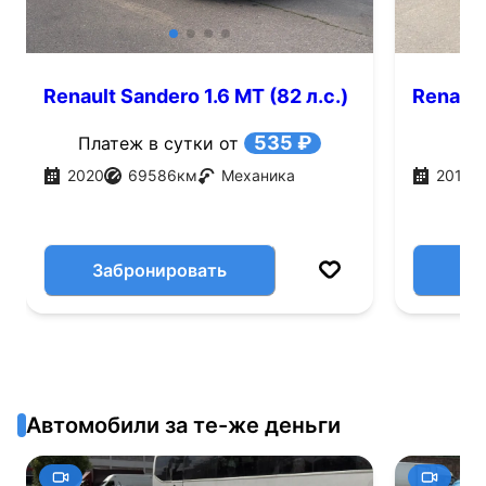
Renault Sandero 1.6 MT (82 л.с.)
Renault
535 ₽
Платеж в сутки от
2020
69586
км
Механика
2016
Забронировать
Автомобили за те-же деньги