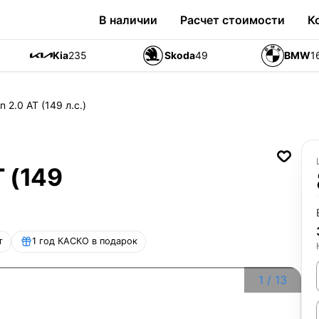
В наличии
Расчет стоимости
К
Kia
235
Skoda
49
BMW
1
 2.0 AT (149 л.с.)
 (149
т
1 год КАСКО в подарок
1
/
13