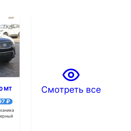
+8
Смотреть все фото
Смотре
Смотреть все
.0 MT
97 ₽
ханика
ерный