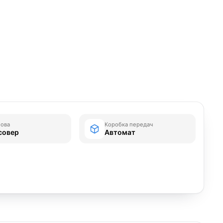
зова
Коробка передач
совер
Автомат