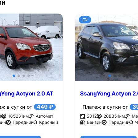
ии
Yong Actyon 2.0 AT
SsangYong Actyon 2
.с.)
(149 л.с.)
449 ₽
3
еж в сутки от
Платеж в сутки от
3
185231
км
Автомат
2012
208351
км
Ме
зин
Передний
Красный
Бензин
Передний
Ч