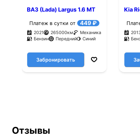
ВАЗ (Lada) Largus 1.6 MT
Kia Ri
(90 л.с.)
449 ₽
Платеж в сутки от
Плат
2021
265000
км
Механика
201
Бензин
Передний
Синий
Бен
Забронировать
За
Отзывы