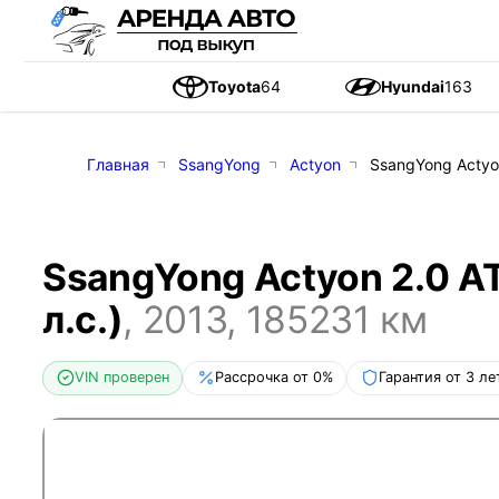
Toyota
64
Hyundai
163
Главная
SsangYong
Actyon
SsangYong Actyon
SsangYong Actyon 2.0 AT
л.с.)
,
2013
,
185231
км
VIN проверен
Рассрочка от 0%
Гарантия от 3 ле