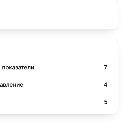
 показатели
7
равление
4
5