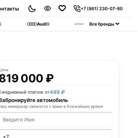
онтакты
+7 (861) 230-07-80
6
Audi
9
Jetour
Все бренды
55
C
Цена
819 000 ₽
449 ₽
Ежедневный платеж от
Забронируйте автомобиль
Наш менеджер свяжется с вами в ближайшее время