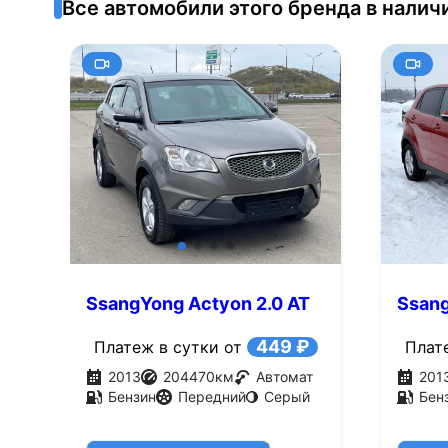
Все автомобили этого бренда в налич
SsangYong Actyon 2.0 AT
Ssang
(149 л.с.)
(149 л
449 ₽
Платеж в сутки от
Плат
2013
204470
км
Автомат
201
Бензин
Передний
Серый
Бен