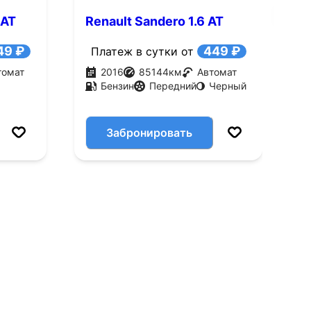
 AT
Renault Sandero 1.6 AT
H
(102 л.с.)
л
49 ₽
449 ₽
Платеж в сутки от
томат
2016
85144
км
Автомат
Бензин
Передний
Черный
Забронировать