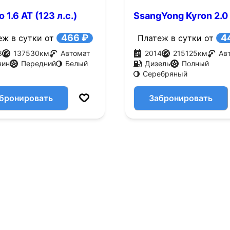
o 1.6 AT (123 л.с.)
SsangYong Kyron 2.0
AWD (141 л.с.)
466 ₽
4
еж в сутки от
Платеж в сутки от
3
137530
км
Автомат
2014
215125
км
Ав
зин
Передний
Белый
Дизель
Полный
Серебряный
бронировать
Забронировать