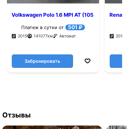
Volkswagen Polo 1.6 MPI AT (105
Renault
л.с.)
501 ₽
Платеж в сутки от
2015
141077
км
Автомат
2016
Забронировать
Отзывы