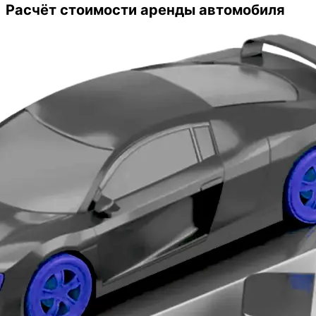
оказались очень даже выгодные.
Расчёт стоимости аренды автомобиля