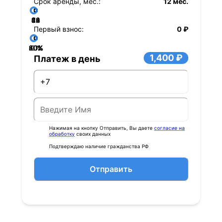
Срок аренды, мес.:
12 мес.
36
48
60
84
24
72
12
Первый взнос:
0 ₽
40%
60%
80%
20%
0%
1,400 ₽
Платеж в день
Нажимая на кнопку Отправить, Вы даете
согласие на
обработку
своих данных
Подтверждаю наличие гражданства РФ
Отправить