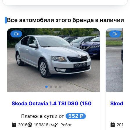
Все автомобили этого бренда в наличии
Skoda Octavia 1.4 TSI DSG (150
Skoda O
л.с.)
552 ₽
Платеж в сутки от
2016
193816
км
Робот
2017