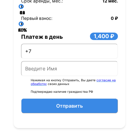
Срок аренды, мес.:
12 мес.
36
48
60
84
24
72
12
Первый взнос:
0 ₽
40%
60%
80%
20%
0%
1,400 ₽
Платеж в день
Нажимая на кнопку Отправить, Вы даете
согласие на
обработку
своих данных
Подтверждаю наличие гражданства РФ
Отправить