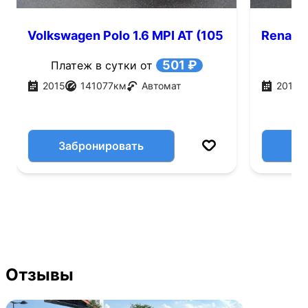
Volkswagen Polo 1.6 MPI AT (105
Renault
л.с.)
501 ₽
Платеж в сутки от
2015
141077
км
Автомат
2016
Забронировать
Отзывы