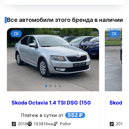
Все автомобили этого бренда в наличии
Skoda Octavia 1.4 TSI DSG (150
Skoda O
л.с.)
552 ₽
Платеж в сутки от
2016
193816
км
Робот
2017