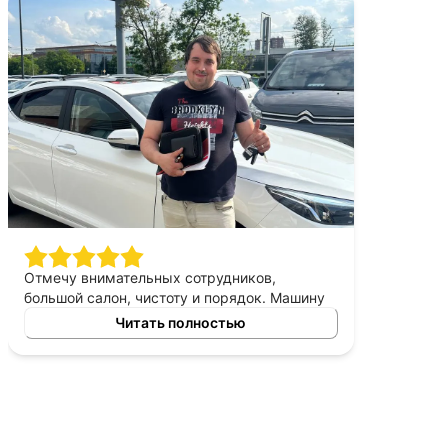
Отмечу внимательных сотрудников,
большой салон, чистоту и порядок. Машину
приобретали в аренду под выкуп. Все
Читать полностью
условия понравились, не было замечено
отрицательных моментов при обсуждении и
оформлении сделки. Оцениваю автосалон
положительно. Рекомендую!