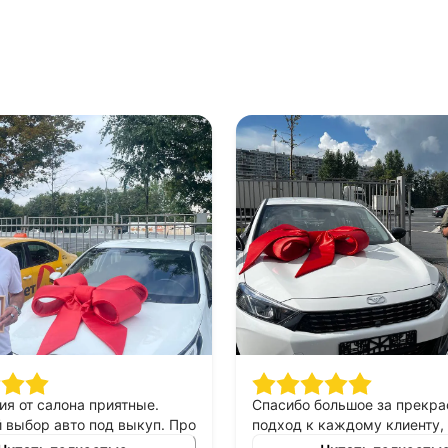
ия от салона приятные.
Спасибо большое за прекр
выбор авто под выкуп. Про
подход к каждому клиенту,
могу сказать только
выборе автомобиля в аренд