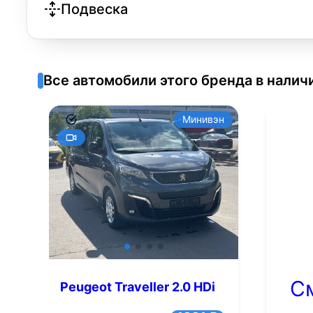
Подвеска
Все автомобили этого бренда в налич
Минивэн
С
Peugeot Traveller 2.0 HDi
AT LWB (7 мест) (150 л.с.)