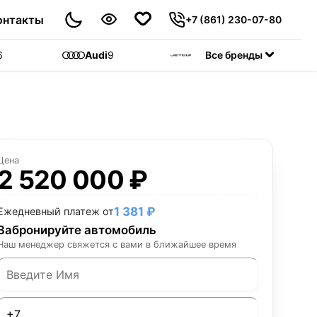
онтакты
+7 (861) 230-07-80
6
Audi
9
Jetour
Все бренды
55
C
Цена
2 520 000 ₽
1 381 ₽
Ежедневный платеж от
Забронируйте автомобиль
Наш менеджер свяжется с вами в ближайшее время