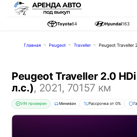
Toyota
64
Hyundai
163
Главная
Peugeot
Traveller
Peugeot Traveller 
Peugeot Traveller 2.0 HD
л.с.)
,
2021
,
70157
км
VIN проверен
Минивэн
Рассрочка от 0%
Г