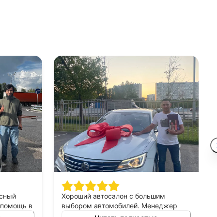
асный
Хороший автосалон с большим
 помощь в
выбором автомобилей. Менеджер
у под
был очень вежлив и прекрасно