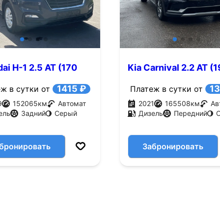
ai H-1 2.5 AT (170
Kia Carnival 2.2 AT (
л.с.)
1415 ₽
13
ж в сутки от
Платеж в сутки от
9
152065
км
Автомат
2021
165508
км
Ав
ель
Задний
Серый
Дизель
Передний
бронировать
Забронировать