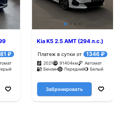
Смотреть все фото
Смотре
199
Kia K5 2.5 AMT (294 л.с.)
H
(
81 ₽
1346 ₽
Платеж в сутки от
П
томат
2021
91404
км
Автомат
Серый
Бензин
Передний
Белый
Забронировать