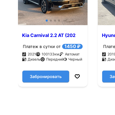
Kia Carnival 2.2 AT (202
Hyund
л.с.)
л.с.)
1450 ₽
Платеж в сутки от
Плате
2021
100133
км
Автомат
201
Дизель
Передний
Черный
Диз
Забронировать
За