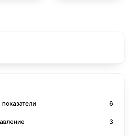
 показатели
6
равление
3