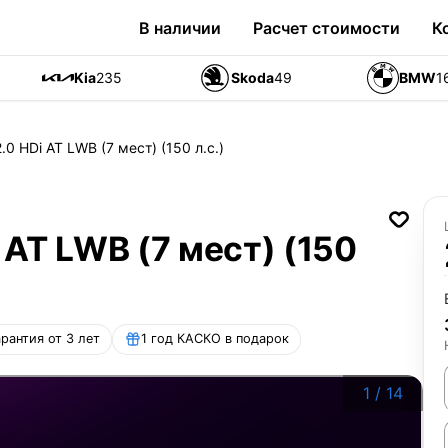
В наличии
Расчет стоимости
К
Kia
235
Skoda
49
BMW
1
2.0 HDi AT LWB (7 мест) (150 л.с.)
i AT LWB (7 мест) (150
арантия от 3 лет
1 год КАСКО в подарок
1
/
14