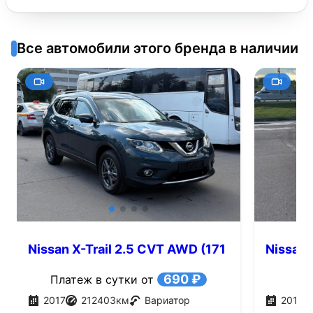
Все автомобили этого бренда в наличии
Nissan X-Trail 2.5 CVT AWD (171
Nissan 
л.с.)
690 ₽
Платеж в сутки от
2017
212403
км
Вариатор
2017