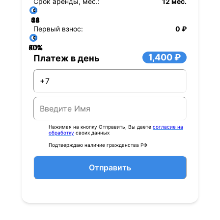
Срок аренды, мес.:
12 мес.
36
48
60
84
24
72
12
Первый взнос:
0 ₽
40%
60%
80%
20%
0%
1,400 ₽
Платеж в день
Нажимая на кнопку Отправить, Вы даете
согласие на
обработку
своих данных
Подтверждаю наличие гражданства РФ
Отправить