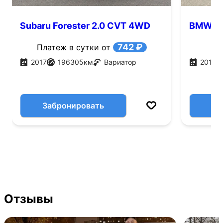
Subaru Forester 2.0 CVT 4WD
BMW 1 с
(150 л.с.)
742 ₽
Платеж в сутки от
2017
196305
км
Вариатор
2019
Забронировать
Отзывы