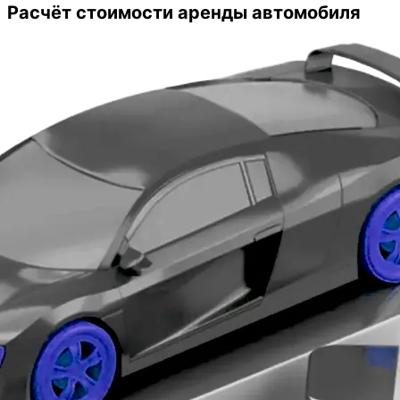
оказались очень даже выгодные.
Расчёт стоимости аренды автомобиля