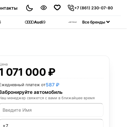
онтакты
+7 (861) 230-07-80
6
Audi
9
Jetour
Все бренды
55
C
Цена
1 071 000 ₽
587 ₽
Ежедневный платеж от
Забронируйте автомобиль
Наш менеджер свяжется с вами в ближайшее время