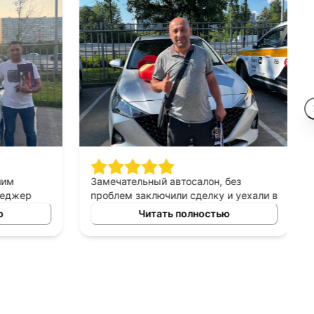
шим
Замечательный автосалон, без
неджер
проблем заключили сделку и уехали в
сно
этот же день на новой машине.
ю
Читать полностью
ных
Рекомендую!
ь авто
 и ценовых
ение