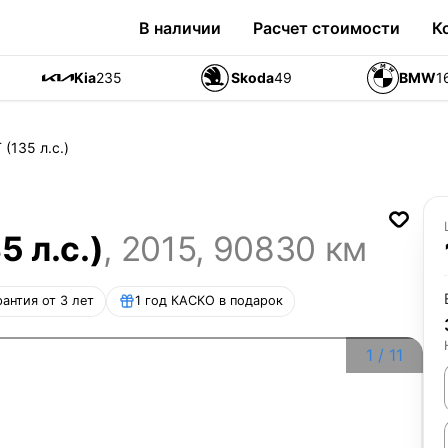
В наличии
Расчет стоимости
К
Kia
235
Skoda
49
BMW
1
 (135 л.с.)
5 л.с.)
,
2015
,
90830
км
рантия от 3 лет
1 год КАСКО в подарок
1
/
11