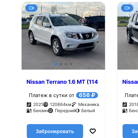
Nissan Terrano 1.6 MT (114
Nissa
л.с.)
(143 л
656 ₽
Платеж в сутки от
Плат
2021
120864
км
Механика
201
Бензин
Передний
Белый
Бен
Забронировать
За