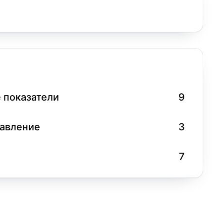
 показатели
9
равление
3
7