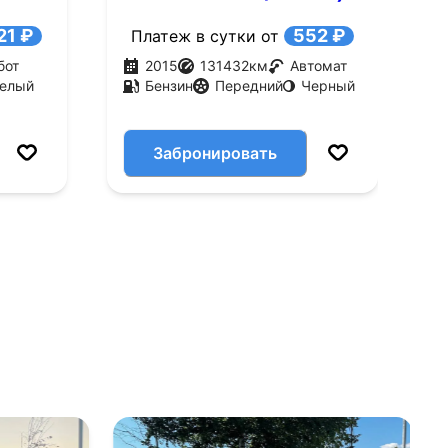
л
21 ₽
552 ₽
Платеж в сутки от
бот
2015
131432
км
Автомат
елый
Бензин
Передний
Черный
Забронировать