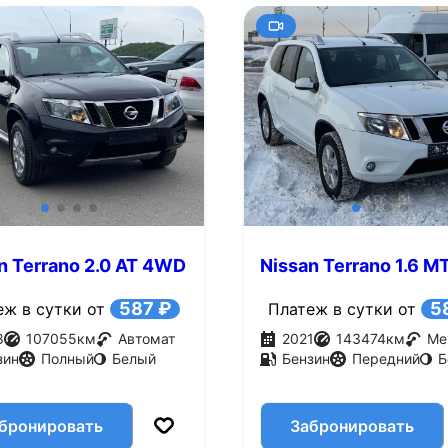
n Terrano 2.0 AT 4WD
Nissan Terrano 1.6 MT
.с.)
л.с.)
587 ₽
5
еж в сутки от
Платеж в сутки от
8
107055
км
Автомат
2021
143474
км
Ме
зин
Полный
Белый
Бензин
Передний
Б
бронировать
Забронировать