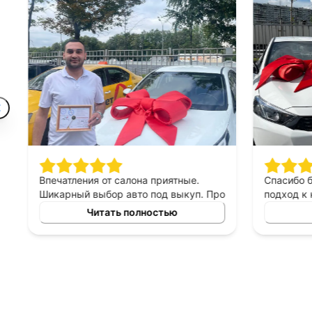
Впечатления от салона приятные.
Спасибо 
Шикарный выбор авто под выкуп. Про
подход к 
персонал могу сказать только
выборе ав
Читать полностью
хорошее, приятны в общении,
выкуп, п
терпеливые, помогают сделать
который б
правильный выбор. Спасибо
автомоби
менеджеру Владимиру за помощь в
выборе авто!