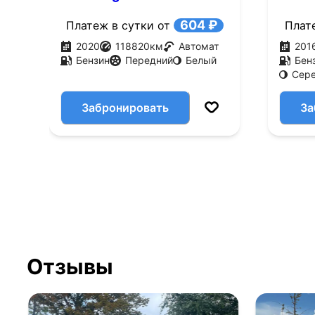
(110 л.с.)
л.с.)
604 ₽
Платеж в сутки от
Плат
2020
118820
км
Автомат
201
Бензин
Передний
Белый
Бен
Сер
Забронировать
За
Отзывы