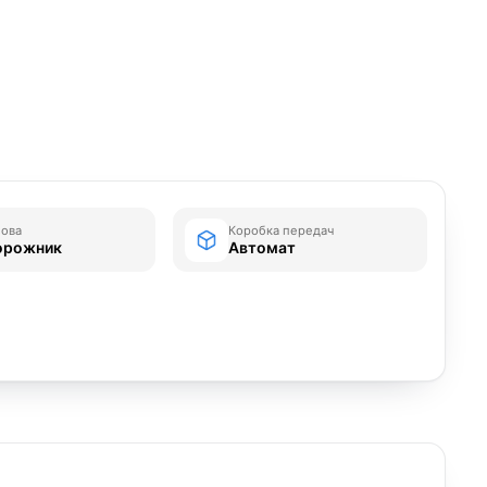
зова
Коробка передач
орожник
Автомат