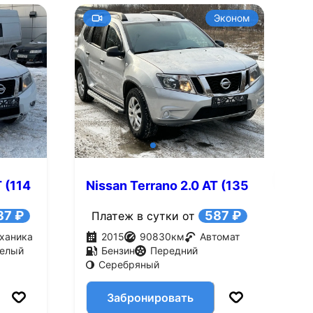
Эконом
+10
Смотреть все фото
Смотре
 (114
Nissan Terrano 2.0 AT (135
л.с.)
87 ₽
587 ₽
Платеж в сутки от
ханика
2015
90830
км
Автомат
елый
Бензин
Передний
Серебряный
Забронировать