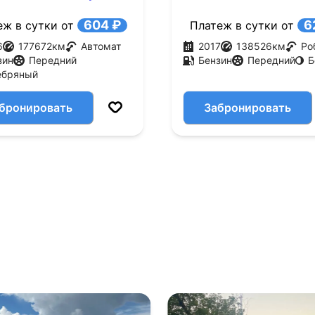
(204 л.с.)
604 ₽
6
еж в сутки от
Платеж в сутки от
6
177672
км
Автомат
2017
138526
км
Ро
зин
Передний
Бензин
Передний
Б
ебряный
бронировать
Забронировать