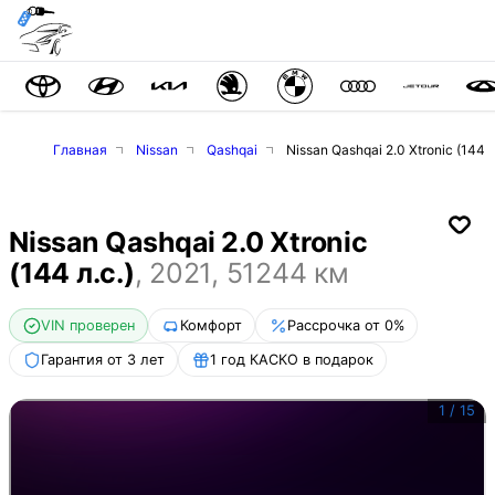
Главная
Nissan
Qashqai
Nissan Qashqai 2.0 Xtronic (144 л
Nissan Qashqai 2.0 Xtronic
(144 л.с.)
,
2021
,
51244
км
VIN проверен
Комфорт
Рассрочка от 0%
Гарантия от 3 лет
1 год КАСКО в подарок
1
/
15