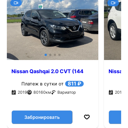
Nissan Qashqai 2.0 CVT (144
Nissan 
л.с.)
811 ₽
Платеж в сутки от
2019
80160
км
Вариатор
2012
Забронировать