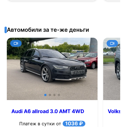
Автомобили за те-же деньги
Audi A6 allroad 3.0 AMT 4WD
Volkswa
(245 л.с.)
(280 л.с
1036 ₽
Платеж в сутки от