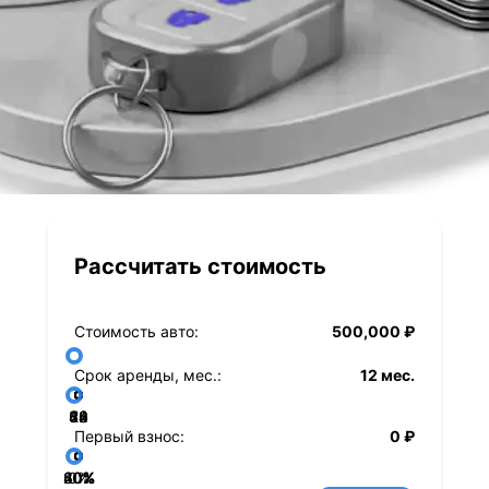
Рассчитать стоимость
Стоимость авто:
500,000 ₽
Срок аренды, мес.:
12 мес.
36
48
60
84
24
72
12
Первый взнос:
0 ₽
40%
60%
80%
20%
0%