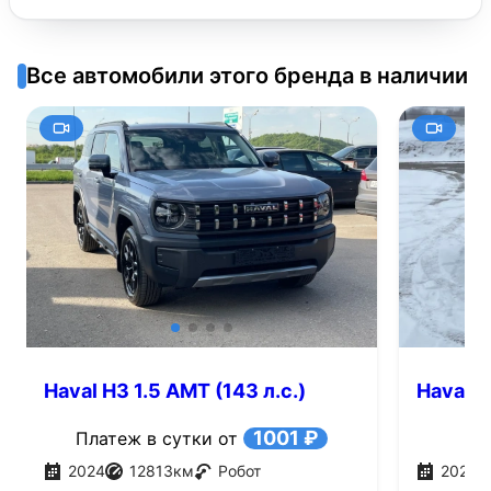
Все автомобили этого бренда в наличии
Haval H3 1.5 AMT (143 л.с.)
Haval H
1001 ₽
Платеж в сутки от
2024
12813
км
Робот
2024