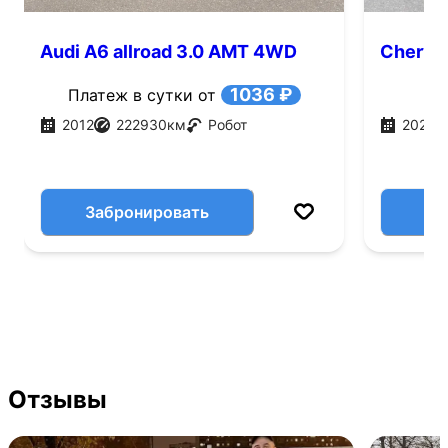
Audi A6 allroad 3.0 AMT 4WD
Chery T
(245 л.с.)
(147л.с
1036 ₽
Платеж в сутки от
2012
222930
км
Робот
2023
Забронировать
Отзывы