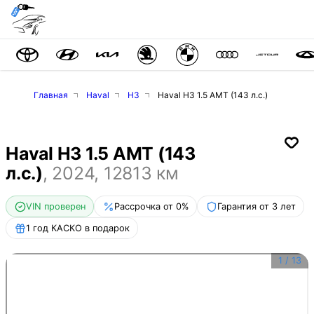
Главная
Haval
H3
Haval H3 1.5 AMT (143 л.с.)
Haval H3 1.5 AMT (143
л.с.)
,
2024
,
12813
км
VIN проверен
Рассрочка от 0%
Гарантия от 3 лет
1 год КАСКО в подарок
1
/
13