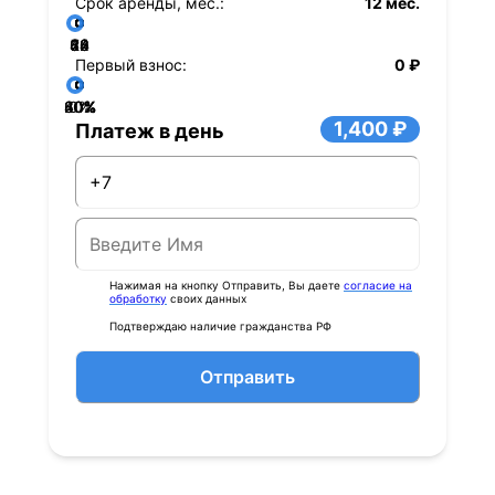
Срок аренды, мес.:
12 мес.
36
48
60
84
24
72
12
Первый взнос:
0 ₽
40%
60%
80%
20%
0%
1,400 ₽
Платеж в день
Нажимая на кнопку Отправить, Вы даете
согласие на
обработку
своих данных
Подтверждаю наличие гражданства РФ
Отправить