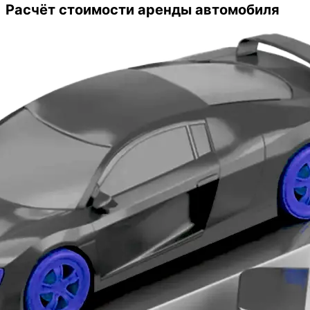
оказались очень даже выгодные.
Расчёт стоимости аренды автомобиля