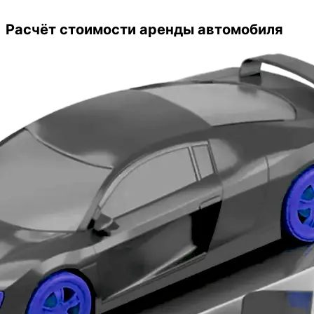
предложениями. Условия приобретения
оказались очень даже выгодные.
Расчёт стоимости аренды автомобиля