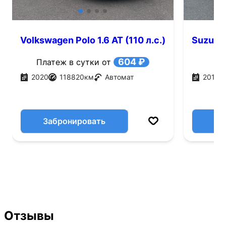
Volkswagen Polo 1.6 AT (110 л.с.)
Suzuki V
604 ₽
Платеж в сутки от
2020
118820
км
Автомат
2016
Забронировать
Отзывы