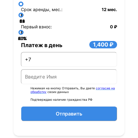
Срок аренды, мес.:
12 мес.
36
48
60
84
24
72
12
Первый взнос:
0 ₽
40%
60%
80%
20%
0%
1,400 ₽
Платеж в день
Нажимая на кнопку Отправить, Вы даете
согласие на
обработку
своих данных
Подтверждаю наличие гражданства РФ
Отправить