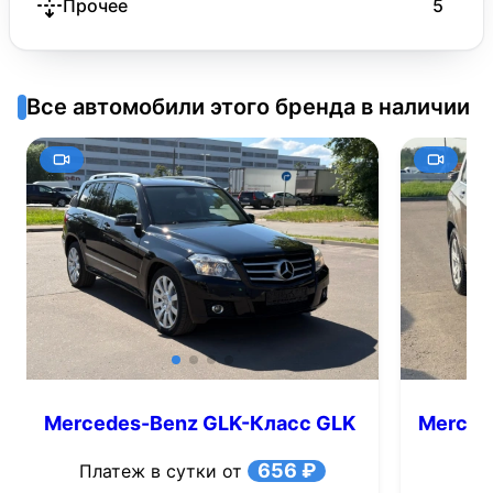
Прочее
5
Все автомобили этого бренда в наличии
Mercedes-Benz GLK-Класс GLK
Merced
220 CDI BlueEFFICIENCY 7G-
7G-Tron
656 ₽
Платеж в сутки от
Tronic 4MATIC (170 л.с.)