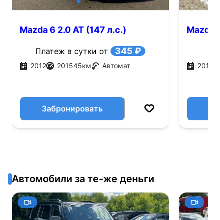
Mazda 6 2.0 AT (147 л.с.)
Mazda 6
345 ₽
Платеж в сутки от
2012
201545
км
Автомат
2018
Забронировать
Автомобили за те-же деньги