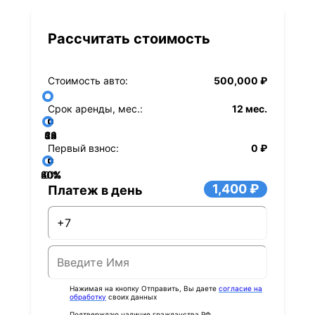
Рассчитать стоимость
Стоимость авто:
500,000 ₽
Срок аренды, мес.:
12 мес.
36
48
60
84
24
72
12
Первый взнос:
0 ₽
40%
60%
80%
20%
0%
1,400 ₽
Платеж в день
Нажимая на кнопку Отправить, Вы даете
согласие на
обработку
своих данных
Подтверждаю наличие гражданства РФ