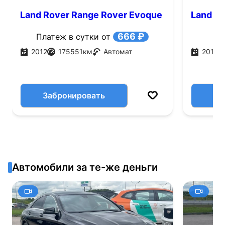
Land Rover Range Rover Evoque
Land Ro
2.2 TD4 AT (150 л.с.)
AT AWD 
666 ₽
Платеж в сутки от
2012
175551
км
Автомат
2018
Забронировать
Автомобили за те-же деньги