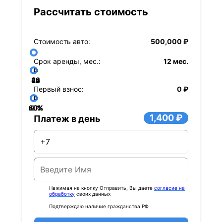
Рассчитать стоимость
Стоимость авто:
500,000 ₽
Срок аренды, мес.:
12 мес.
36
48
60
84
24
72
12
Первый взнос:
0 ₽
40%
60%
80%
20%
0%
1,400 ₽
Платеж в день
Нажимая на кнопку Отправить, Вы даете
согласие на
обработку
своих данных
Подтверждаю наличие гражданства РФ