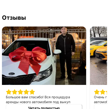
Отзывы
Большое вам спасибо! Вся процедура
Очень г
аренды нового автомобиля под выкуп
автомоби
заняла очень мало времени. Менеджер
Дело сво
Читать полностью