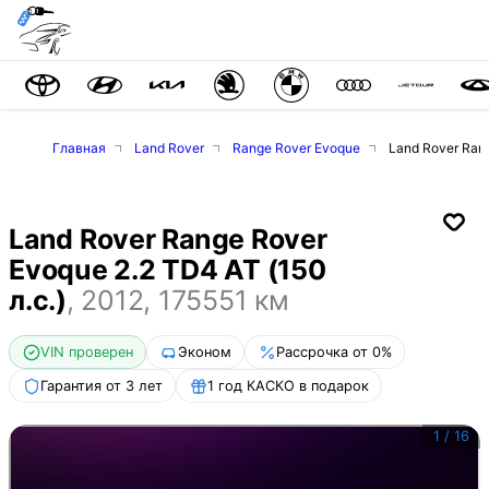
Главная
Land Rover
Range Rover Evoque
Land Rover Rang
Land Rover Range Rover
Evoque 2.2 TD4 AT (150
л.с.)
,
2012
,
175551
км
VIN проверен
Эконом
Рассрочка от 0%
Гарантия от 3 лет
1 год КАСКО в подарок
1
/
16