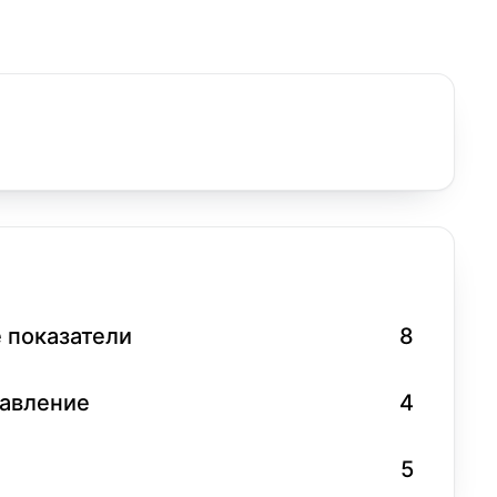
 показатели
8
равление
4
5