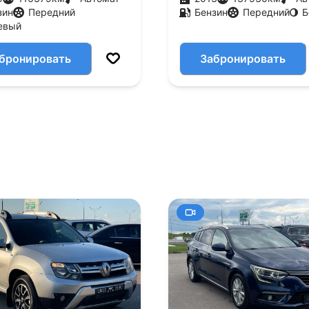
зин
Передний
Бензин
Передний
Б
евый
бронировать
Забронировать