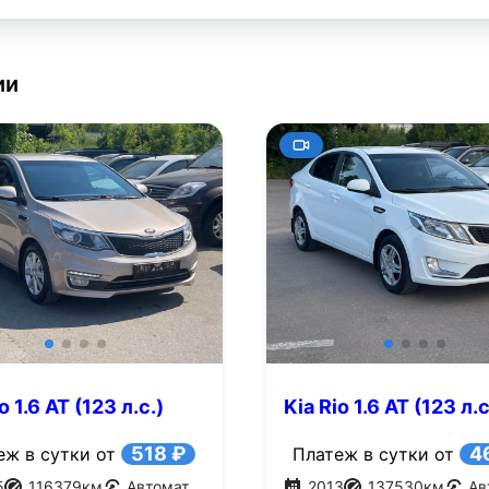
ии
o 1.6 AT (123 л.с.)
Kia Rio 1.6 AT (123 л.с
518 ₽
4
еж в сутки от
Платеж в сутки от
5
116379
км
Автомат
2013
137530
км
Ав