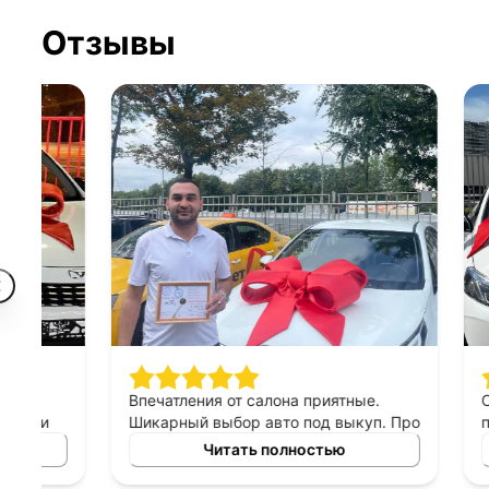
Отзывы
Впечатления от салона приятные.
Спасибо 
Шикарный выбор авто под выкуп. Про
подход к 
персонал могу сказать только
выборе ав
Читать полностью
хорошее, приятны в общении,
выкуп, п
терпеливые, помогают сделать
который б