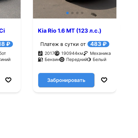
Ci
Kia Rio 1.6 MT (123 л.с.)
N
A
18 ₽
483 ₽
Платеж в сутки от
бот
2017
190944
км
Механика
Синий
Бензин
Передний
Белый
Забронировать