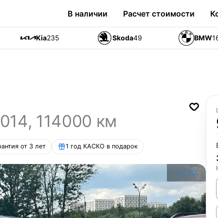
В наличии
Расчет стоимости
К
Kia
235
Skoda
49
BMW
1
014
,
114000
км
рантия от 3 лет
1 год КАСКО в подарок
1
/
10