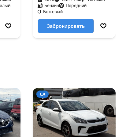
елый
Бензин
Передний
Бежевый
Забронировать
+10
Смотреть все фото
Смотре