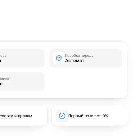
зова
Коробка передач
н
Автомат
плива
ин
спорту и правам
Первый взнос от 0%