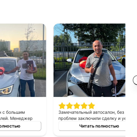
шим
Замечательный автосалон, без
неджер
проблем заключили сделку и уехали в
сно
этот же день на новой машине.
ю
Читать полностью
ных
Рекомендую!
ь авто