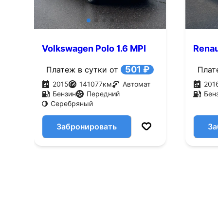
Volkswagen Polo 1.6 MPI
Renau
AT (105 л.с.)
(143 л
501 ₽
Платеж в сутки от
Плат
2015
141077
км
Автомат
201
Бензин
Передний
Бен
Серебряный
Забронировать
За