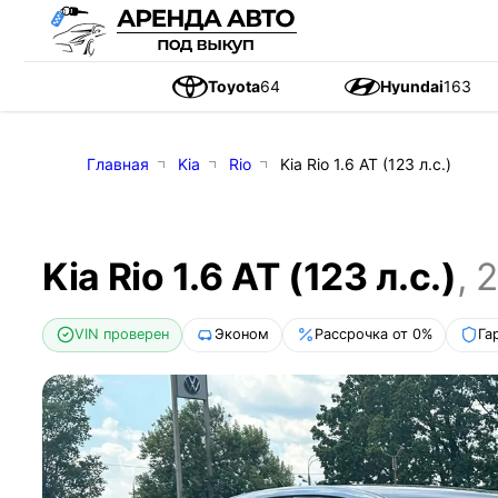
Toyota
64
Hyundai
163
Главная
Kia
Rio
Kia Rio 1.6 AT (123 л.с.)
Kia Rio 1.6 AT (123 л.с.)
,
2
VIN проверен
Эконом
Рассрочка от 0%
Га