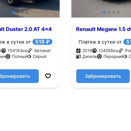
lt Duster 2.0 AT 4x4
Renault Megane 1.5 d
.с.)
EDC (110 л.с.)
518 ₽
5
еж в сутки от
Платеж в сутки от
6
154183
км
Автомат
2018
124288
км
Ро
зин
Полный
Серый
Дизель
Передний
бронировать
Забронировать