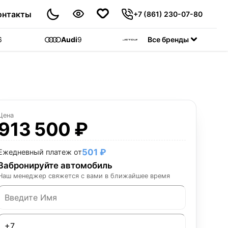
онтакты
+7 (861) 230-07-80
6
Audi
9
Jetour
Все бренды
55
C
Цена
913 500 ₽
501 ₽
Ежедневный платеж от
Забронируйте автомобиль
Наш менеджер свяжется с вами в ближайшее время