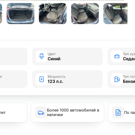
Цвет
Тип ку
Синий
Седа
я
Мощность
Тип то
123 л.с.
Бенз
Более 1000 автомобилей в
лет
По па
наличии