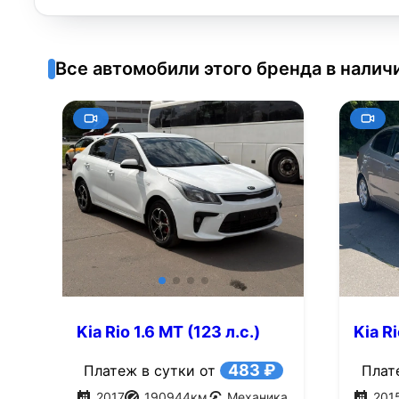
Все автомобили этого бренда в налич
Kia Rio 1.6 MT (123 л.с.)
Kia Ri
483 ₽
Платеж в сутки от
Плат
2017
190944
км
Механика
201