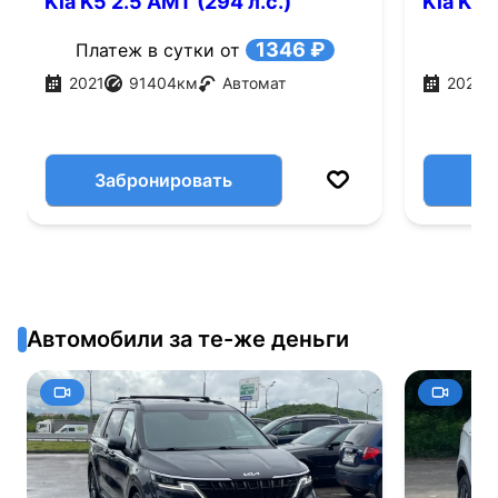
Kia K5 2.5 AMT (294 л.с.)
Kia K5 2
1346 ₽
Платеж в сутки от
2021
91404
км
Автомат
2021
Забронировать
Автомобили за те-же деньги