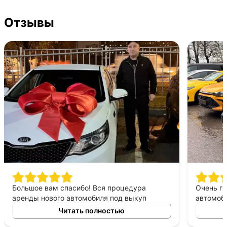
Отзывы
Большое вам спасибо! Вся процедура
Очень г
аренды нового автомобиля под выкуп
автомоби
заняла очень мало времени. Менеджер
Дело сво
Читать полностью
помог с документами на всех стадиях