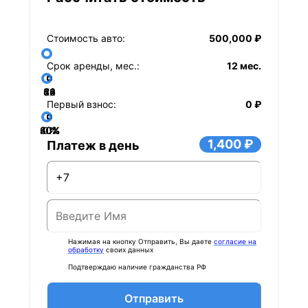
Стоимость авто:
500,000 ₽
Срок аренды, мес.:
12 мес.
36
48
60
84
24
72
12
Первый взнос:
0 ₽
40%
60%
80%
20%
0%
1,400 ₽
Платеж в день
Нажимая на кнопку Отправить, Вы даете
согласие на
обработку
своих данных
Подтверждаю наличие гражданства РФ
Отправить