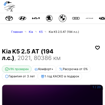
Главная
Kia
K5
Kia K5 2.5 AT (194 л.с.)
Kia K5 2.5 AT (194
л.с.)
,
2021
,
80386
км
VIN проверен
Комфорт+
Рассрочка от 0%
Гарантия от 3 лет
1 год КАСКО в подарок
1
/
20