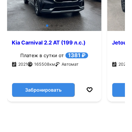
Kia Carnival 2.2 AT (199 л.с.)
Jetour 
1381 ₽
Платеж в сутки от
2021
165508
км
Автомат
2026
Забронировать