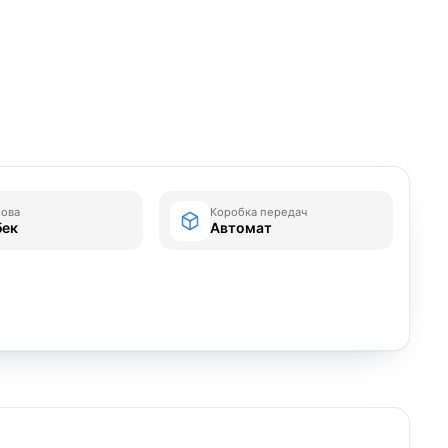
зова
Коробка передач
бек
Автомат