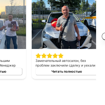
шим
Замечательный автосалон, без
неджер
проблем заключили сделку и уехали в
сно
этот же день на новой машине.
ю
Читать полностью
ных
Рекомендую!
ь авто
 и ценовых
ение