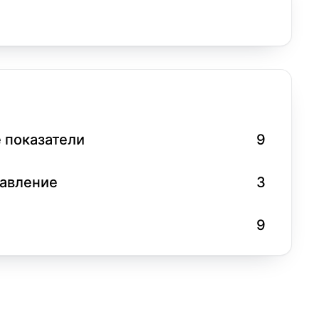
 показатели
9
равление
3
9