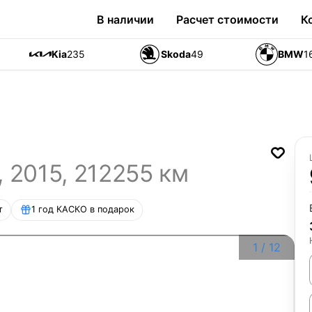
В наличии
Расчет стоимости
К
Kia
235
Skoda
49
BMW
1
,
2015
,
212255
км
т
1 год КАСКО в подарок
1
/
12