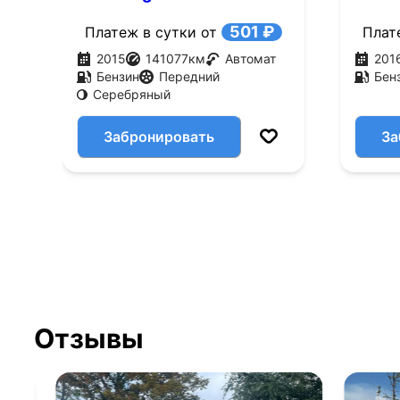
AT (105 л.с.)
(143 л
501 ₽
Платеж в сутки от
Плат
2015
141077
км
Автомат
201
Бензин
Передний
Бен
Серебряный
Забронировать
За
Отзывы