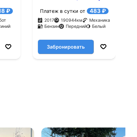
A
18 ₽
483 ₽
Платеж в сутки от
бот
2017
190944
км
Механика
Синий
Бензин
Передний
Белый
Забронировать