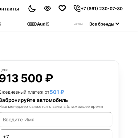
онтакты
+7 (861) 230-07-80
6
Audi
9
Jetour
Все бренды
55
C
Цена
913 500 ₽
501 ₽
Ежедневный платеж от
Забронируйте автомобиль
Наш менеджер свяжется с вами в ближайшее время