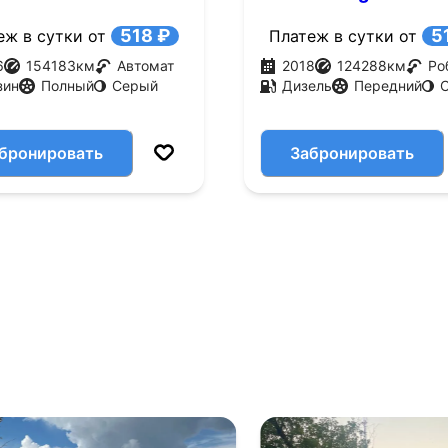
.с.)
EDC (110 л.с.)
518 ₽
5
еж в сутки от
Платеж в сутки от
6
154183
км
Автомат
2018
124288
км
Ро
зин
Полный
Серый
Дизель
Передний
бронировать
Забронировать