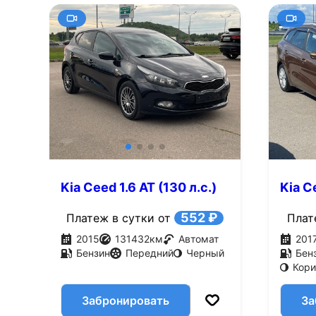
Kia Ceed 1.6 AT (130 л.с.)
Kia Ce
552 ₽
Платеж в сутки от
Плат
2015
131432
км
Автомат
201
Бензин
Передний
Черный
Бен
Кор
Забронировать
За