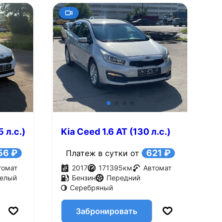
+9
Смотреть все фото
Смотре
 л.с.)
Kia Ceed 1.6 AT (130 л.с.)
K
56 ₽
621 ₽
Платеж в сутки от
томат
2017
171395
км
Автомат
елый
Бензин
Передний
Серебряный
Забронировать