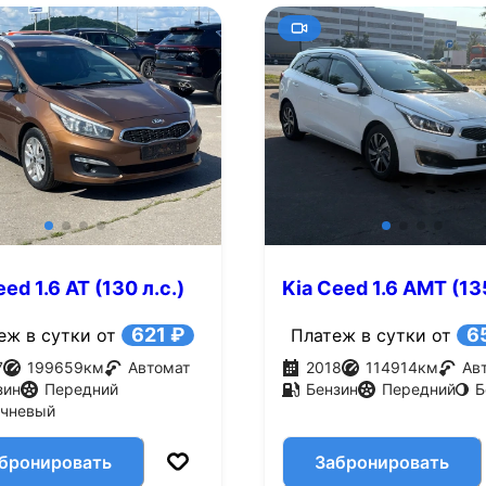
ed 1.6 AT (130 л.с.)
Kia Ceed 1.6 AMT (135
621 ₽
6
еж в сутки от
Платеж в сутки от
7
199659
км
Автомат
2018
114914
км
Ав
зин
Передний
Бензин
Передний
Б
ичневый
бронировать
Забронировать