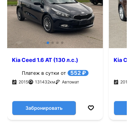
Kia Ceed 1.6 AT (130 л.с.)
Kia Ceed
552 ₽
Платеж в сутки от
2015
131432
км
Автомат
2017
Забронировать