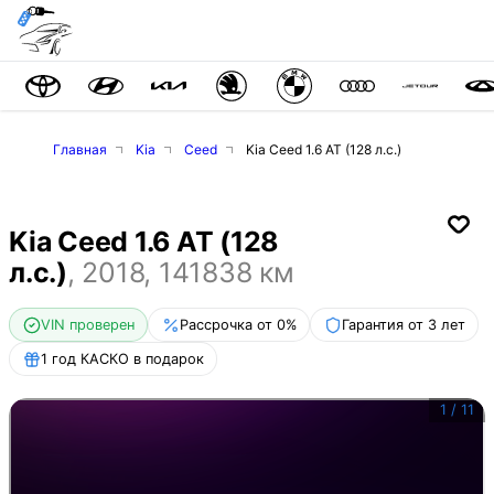
Главная
Kia
Ceed
Kia Ceed 1.6 AT (128 л.с.)
Kia Ceed 1.6 AT (128
л.с.)
,
2018
,
141838
км
VIN проверен
Рассрочка от 0%
Гарантия от 3 лет
1 год КАСКО в подарок
1
/
11