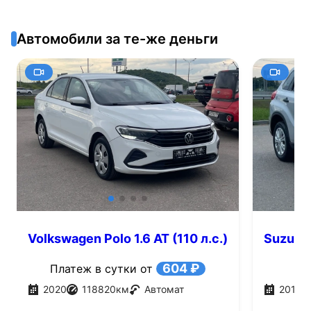
Автомобили за те-же деньги
Volkswagen Polo 1.6 AT (110 л.с.)
Suzuki V
604 ₽
Платеж в сутки от
2020
118820
км
Автомат
2016