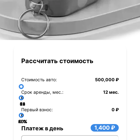
Рассчитать стоимость
Стоимость авто:
500,000 ₽
Срок аренды, мес.:
12 мес.
36
48
60
84
24
72
12
Первый взнос:
0 ₽
40%
60%
80%
20%
0%
1,400 ₽
Платеж в день