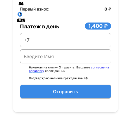
36
48
60
84
24
72
12
Первый взнос:
0 ₽
40%
60%
80%
20%
0%
1,400 ₽
Платеж в день
Нажимая на кнопку Отправить, Вы даете
согласие на
обработку
своих данных
Подтверждаю наличие гражданства РФ
Отправить