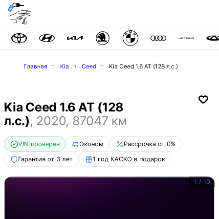
Главная
Kia
Ceed
Kia Ceed 1.6 AT (128 л.с.)
Kia Ceed 1.6 AT (128
л.с.)
,
2020
,
87047
км
VIN проверен
Эконом
Рассрочка от 0%
Гарантия от 3 лет
1 год КАСКО в подарок
1
/
10