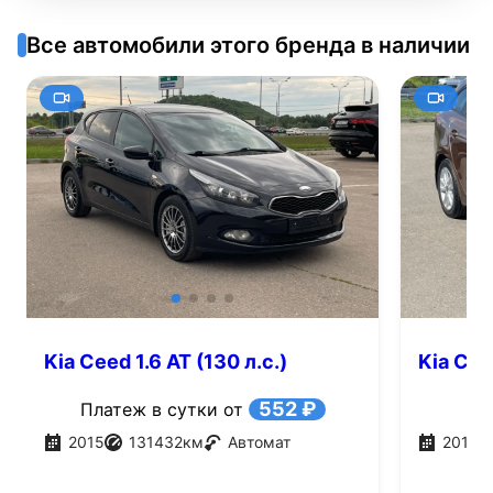
Все автомобили этого бренда в наличии
Kia Ceed 1.6 AT (130 л.с.)
Kia Ceed
552 ₽
Платеж в сутки от
2015
131432
км
Автомат
2017