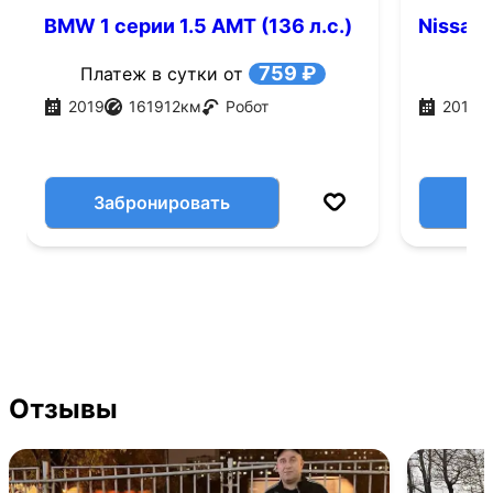
BMW 1 серии 1.5 AMT (136 л.с.)
Nissan 
759 ₽
Платеж в сутки от
2019
161912
км
Робот
2019
Забронировать
Отзывы