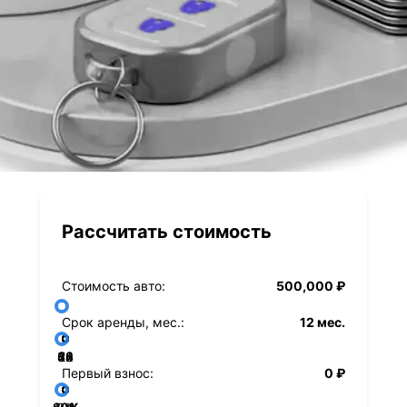
Рассчитать стоимость
Стоимость авто:
500,000 ₽
Срок аренды, мес.:
12 мес.
36
48
60
84
24
72
12
Первый взнос:
0 ₽