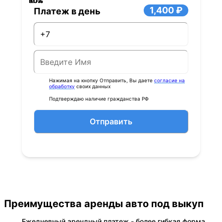
40%
60%
80%
20%
0%
1,400 ₽
Платеж в день
Нажимая на кнопку Отправить, Вы даете
согласие на
обработку
своих данных
Подтверждаю наличие гражданства РФ
Отправить
Преимущества аренды авто под выкуп
Ежедневный арендный платеж - более гибкая форма