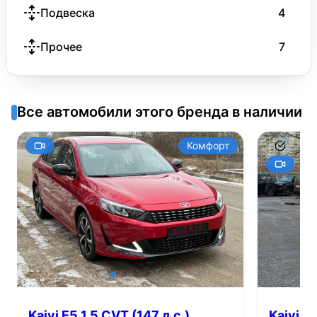
Подвеска
4
Прочее
7
Все автомобили этого бренда в наличии
Комфорт
Kaiyi E5 1.5 CVT (147 л.с.)
Kaiyi E5