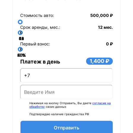
Стоимость авто:
500,000 ₽
Срок аренды, мес.:
12 мес.
36
48
60
84
24
72
12
Первый взнос:
0 ₽
40%
60%
80%
20%
0%
1,400 ₽
Платеж в день
Нажимая на кнопку Отправить, Вы даете
согласие на
обработку
своих данных
Подтверждаю наличие гражданства РФ
Отправить