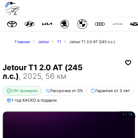
Главная
Jetour
T1
Jetour T1 2.0 AT (245 л.с.)
Jetour T1 2.0 AT (245
л.с.)
,
2025
,
56
км
VIN проверен
Рассрочка от 0%
Гарантия от 3 лет
1 год КАСКО в подарок
1
/
14