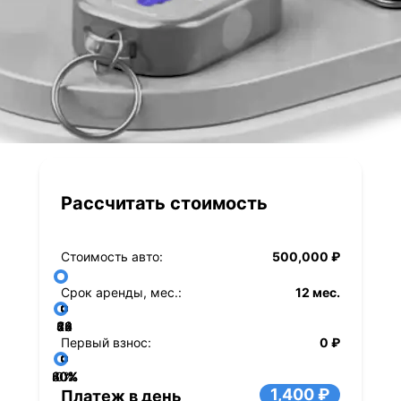
Рассчитать стоимость
Стоимость авто:
500,000 ₽
Срок аренды, мес.:
12 мес.
36
48
60
84
24
72
12
Первый взнос:
0 ₽
40%
60%
80%
20%
0%
1,400 ₽
Платеж в день