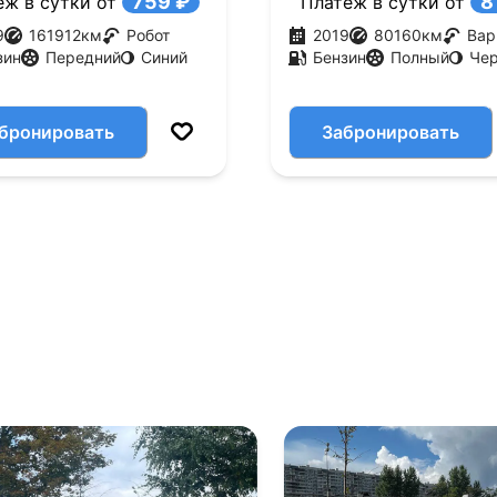
759 ₽
8
еж в сутки от
Платеж в сутки от
9
161912
км
Робот
2019
80160
км
Вар
зин
Передний
Синий
Бензин
Полный
Че
бронировать
Забронировать