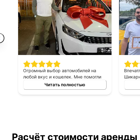
Огромный выбор автомобилей на
Впечатлен
любой вкус и кошелек. Мне помогли
Шикарный 
найти машину, которая идеально
персонал 
Читать полностью
подходит для моих потребностей.
хорошее, 
Отдельное спасибо менеджеру за
терпеливы
подробную консультацию!
правильн
менеджер
выборе ав
Расчёт стоимости аренды