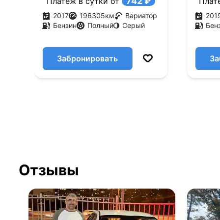
742 ₽
Платеж в сутки от
Плат
2017
196305
км
Вариатор
201
Бензин
Полный
Серый
Бен
Забронировать
За
Отзывы