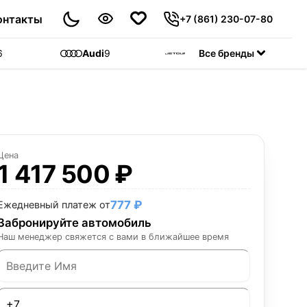
онтакты
+7 (861) 230-07-80
6
Audi
9
Jetour
Все бренды
55
C
Цена
1 417 500 ₽
777 ₽
Ежедневный платеж от
Забронируйте автомобиль
Наш менеджер свяжется с вами в ближайшее время