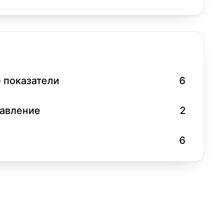
 показатели
6
равление
2
6