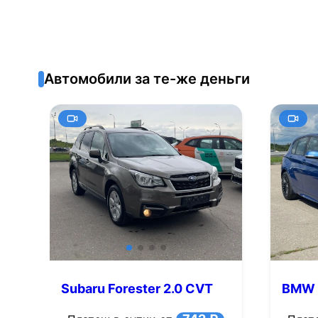
Автомобили за те-же деньги
Subaru Forester 2.0 CVT
BMW 1
4WD (150 л.с.)
л.с.)