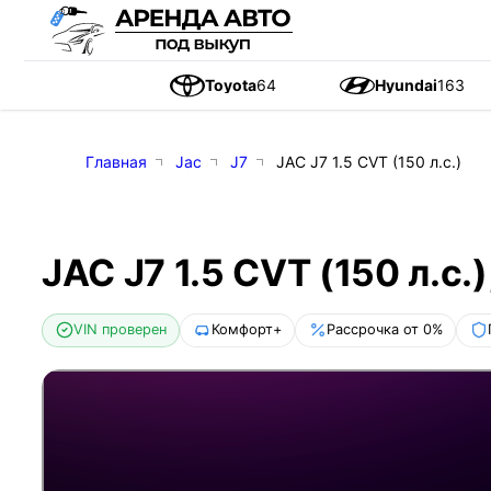
Toyota
64
Hyundai
163
Главная
Jac
J7
JAC J7 1.5 CVT (150 л.с.)
JAC J7 1.5 CVT (150 л.с.)
VIN проверен
Комфорт+
Рассрочка от 0%