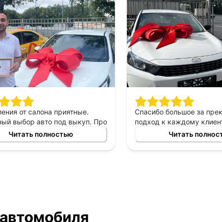
ия от салона приятные.
Спасибо большое за прекр
выбор авто под выкуп. Про
подход к каждому клиенту,
могу сказать только
выборе автомобиля в аренд
Читать полностью
Читать полность
приятны в общении,
выкуп, прекрасный менед
е, помогают сделать
который был всегда с нами 
ый выбор. Спасибо
автомобилем очень доволь
у Владимиру за помощь в
то!
 автомобиля