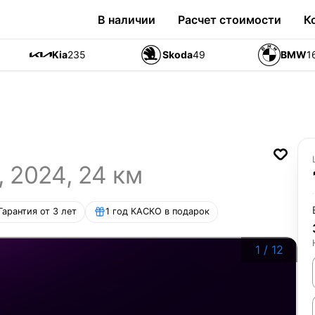
В наличии
Расчет стоимости
К
Kia
235
Skoda
49
BMW
1
,
2024
,
24
км
Гарантия от 3 лет
1 год КАСКО в подарок
1
/
12