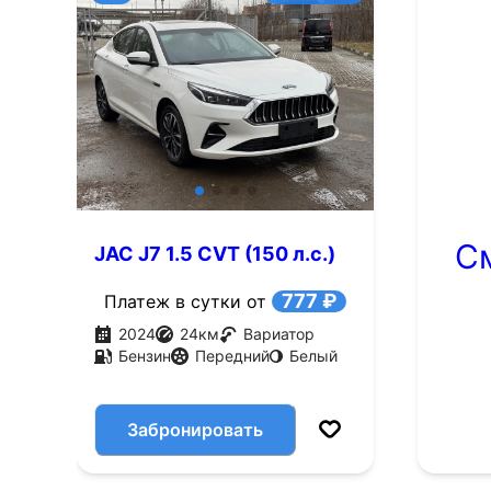
С
JAC J7 1.5 CVT (150 л.с.)
777 ₽
Платеж в сутки от
2024
24
км
Вариатор
Бензин
Передний
Белый
Забронировать