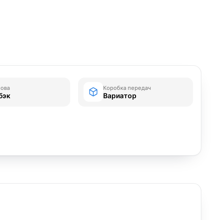
зова
Коробка передач
бэк
Вариатор