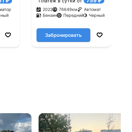
11 ₽
759 ₽
Платеж в сутки от
иатор
2022
76649
км
Автомат
рный
Бензин
Передний
Черный
Забронировать