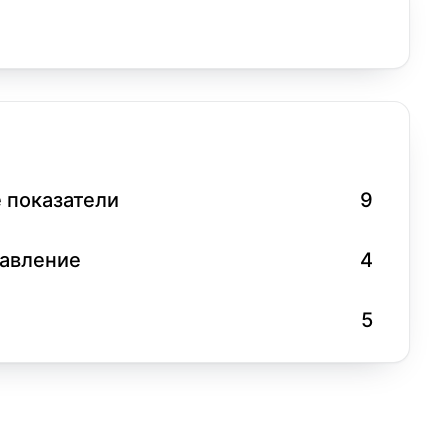
 показатели
9
равление
4
5