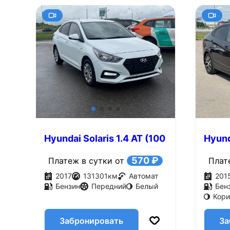
Hyundai Solaris 1.4 AT (100
Hyund
л.с.)
л.с.)
570 ₽
Платеж в сутки от
Плат
2017
131301
км
Автомат
201
Бензин
Передний
Белый
Бен
Кор
Забронировать
За