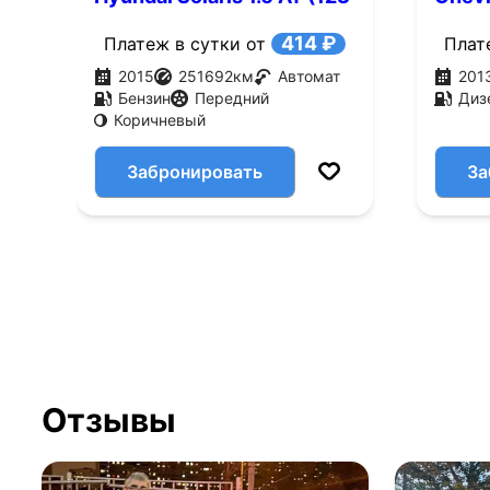
л.с.)
VCDi 
414 ₽
Платеж в сутки от
Плат
2015
251692
км
Автомат
201
Бензин
Передний
Диз
Коричневый
Забронировать
За
Отзывы