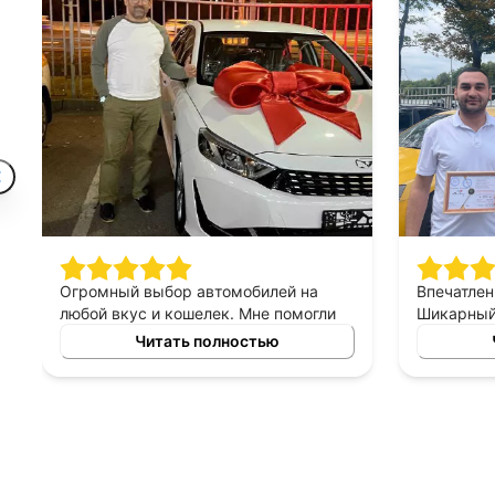
Огромный выбор автомобилей на
Впечатлен
любой вкус и кошелек. Мне помогли
Шикарный 
найти машину, которая идеально
персонал 
Читать полностью
подходит для моих потребностей.
хорошее, 
Отдельное спасибо менеджеру за
терпеливы
подробную консультацию!
правильн
менеджер
выборе ав