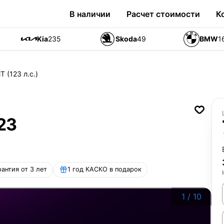
В наличии
Расчет стоимости
К
Kia
235
Skoda
49
BMW
1
T (123 л.с.)
123
рантия от 3 лет
1 год КАСКО в подарок
1
/
10