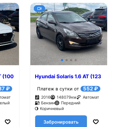
+9
Смотреть все фото
Смотре
T (100
Hyundai Solaris 1.6 AT (123
H
л.с.)
л
87 ₽
552 ₽
Платеж в сутки от
томат
2016
148079
км
Автомат
елый
Бензин
Передний
Коричневый
Забронировать