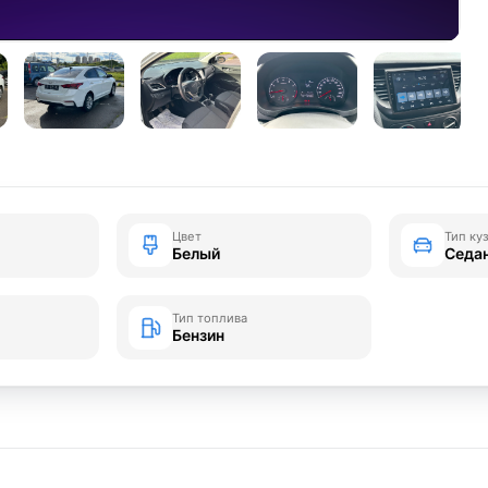
Цвет
Тип ку
Белый
Седа
Тип топлива
Бензин