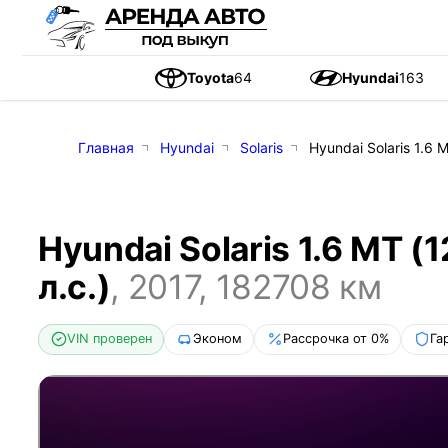
Toyota
64
Hyundai
163
Главная
Hyundai
Solaris
Hyundai Solaris 1.6 M
Hyundai Solaris 1.6 MT (
л.с.)
,
2017
,
182708
км
VIN проверен
Эконом
Рассрочка от 0%
Га