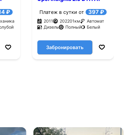
(160 л.с.)
л
14 ₽
397 ₽
Платеж в сутки от
ханика
2011
202201
км
Автомат
олубой
Дизель
Полный
Белый
Забронировать