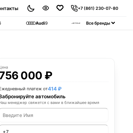
онтакты
+7 (861) 230-07-80
6
Audi
9
Jetour
Все бренды
55
C
Цена
756 000 ₽
414 ₽
Ежедневный платеж от
Забронируйте автомобиль
Наш менеджер свяжется с вами в ближайшее время