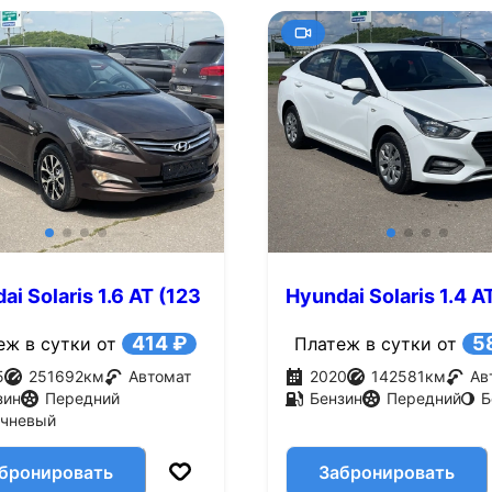
ai Solaris 1.6 AT (123
Hyundai Solaris 1.4 A
л.с.)
414 ₽
5
еж в сутки от
Платеж в сутки от
5
251692
км
Автомат
2020
142581
км
Ав
зин
Передний
Бензин
Передний
Б
ичневый
бронировать
Забронировать