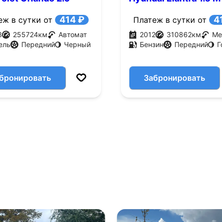
AT (163 л.с.)
(132 л.с.)
414 ₽
4
еж в сутки от
Платеж в сутки от
3
255724
км
Автомат
2012
310862
км
Ме
ель
Передний
Черный
Бензин
Передний
Г
бронировать
Забронировать