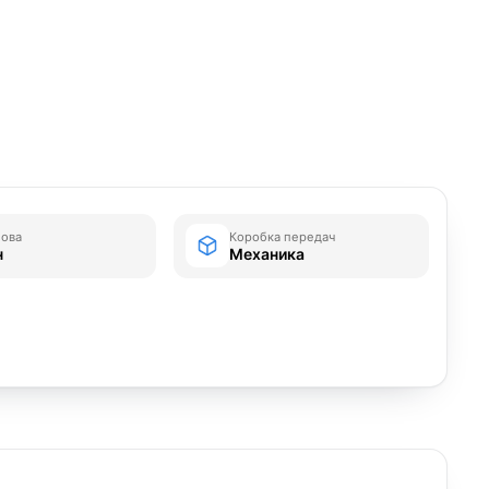
зова
Коробка передач
н
Механика