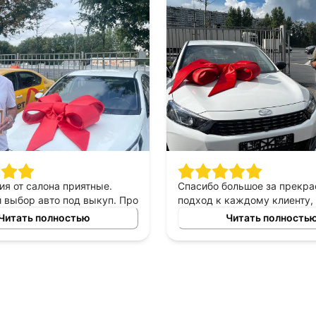
ия от салона приятные.
Спасибо большое за прекр
выбор авто под выкуп. Про
подход к каждому клиенту,
могу сказать только
выборе автомобиля в аренд
Читать полностью
Читать полность
приятны в общении,
выкуп, прекрасный менед
е, помогают сделать
который был всегда с нами 
ый выбор. Спасибо
автомобилем очень доволь
у Владимиру за помощь в
то!